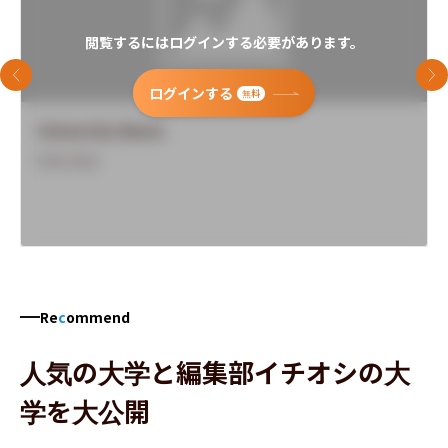
閲覧するにはログインする必要があります。
前のスライド
次
ログインする
無料
University Name
Overview
Re
c
ommend
人気の大学と編集部イチオシの大
学を大公開