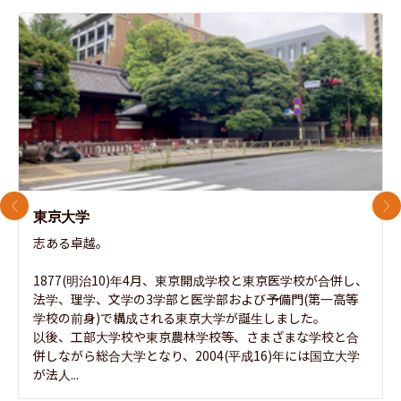
前のスライド
次
東京大学
志ある卓越。

1877(明治10)年4月、東京開成学校と東京医学校が合併し、
法学、理学、文学の3学部と医学部および予備門(第一高等
学校の前身)で構成される東京大学が誕生しました。

以後、工部大学校や東京農林学校等、さまざまな学校と合
併しながら総合大学となり、2004(平成16)年には国立大学
が法人...