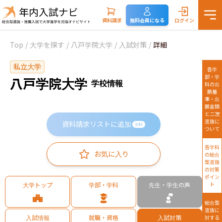
資料請求
無料会員になる
ログイン
Top
/
大学を探す
/
八戸学院大学
/
入試対策
/
詳細
私立大学
各学
部・学
八戸学院大学
学校情報
科の出
願基
準・出
願書類
と二次
選抜に
資料請求リストに追加
無料
ついて
各学科
お気に入り
の総合
型選抜
の対策
ポイン
大学トップ
学部・学科
先生・学生の声
ト
総合型
選抜に
入試情報
就職・資格
入試対策
対する