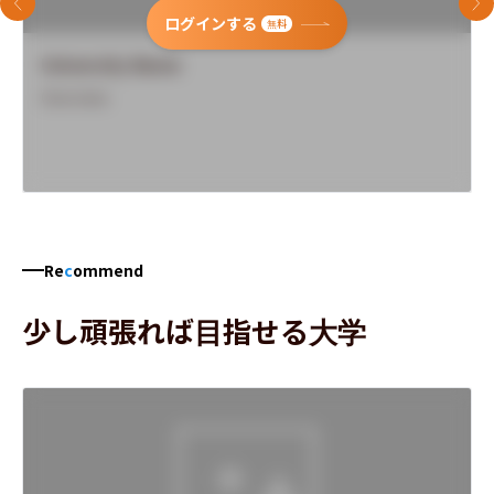
前のスライド
次
ログインする
無料
University Name
Overview
Re
c
ommend
少し頑張れば目指せる大学