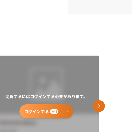
閲覧するにはログインする必要があります。
閲覧す
次のスライド
ログインする
無料
University Name
Universi
Overview
Overview