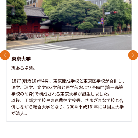
前のスライド
次
東京大学
志ある卓越。

1877(明治10)年4月、東京開成学校と東京医学校が合併し、
法学、理学、文学の3学部と医学部および予備門(第一高等
学校の前身)で構成される東京大学が誕生しました。

以後、工部大学校や東京農林学校等、さまざまな学校と合
併しながら総合大学となり、2004(平成16)年には国立大学
が法人...