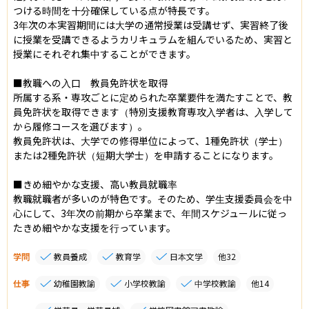
つける時間を十分確保している点が特長です。

3年次の本実習期間には大学の通常授業は受講せず、実習終了後
に授業を受講できるようカリキュラムを組んでいるため、実習と
授業にそれぞれ集中することができます。

■教職への入口　教員免許状を取得

所属する系・専攻ごとに定められた卒業要件を満たすことで、教
員免許状を取得できます（特別支援教育専攻入学者は、入学して
から履修コースを選びます）。

教員免許状は、大学での修得単位によって、1種免許状（学士）
または2種免許状（短期大学士）を申請することになります。

■きめ細やかな支援、高い教員就職率

教職就職者が多いのが特色です。そのため、学生支援委員会を中
心にして、3年次の前期から卒業まで、年間スケジュールに従っ
たきめ細やかな支援を行っています。
学問
教員養成
教育学
日本文学
他
32
仕事
幼稚園教諭
小学校教諭
中学校教諭
他
14