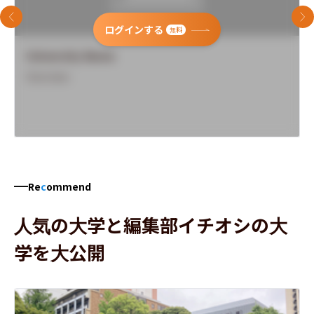
前のスライド
次
ログインする
無料
University Name
Overview
Re
c
ommend
人気の大学と編集部イチオシの大
学を大公開