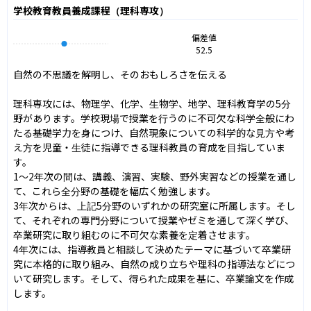
学校教育教員養成課程（理科専攻）
偏差値
52.5
自然の不思議を解明し、そのおもしろさを伝える

理科専攻には、物理学、化学、生物学、地学、理科教育学の5分
野があります。学校現場で授業を行うのに不可欠な科学全般にわ
たる基礎学力を身につけ、自然現象についての科学的な見方や考
え方を児童・生徒に指導できる理科教員の育成を目指していま
す。

1〜2年次の間は、講義、演習、実験、野外実習などの授業を通し
て、これら全分野の基礎を幅広く勉強します。

3年次からは、上記5分野のいずれかの研究室に所属します。そし
て、それぞれの専門分野について授業やゼミを通して深く学び、
卒業研究に取り組むのに不可欠な素養を定着させます。

4年次には、指導教員と相談して決めたテーマに基づいて卒業研
究に本格的に取り組み、自然の成り立ちや理科の指導法などにつ
いて研究します。そして、得られた成果を基に、卒業論文を作成
します。