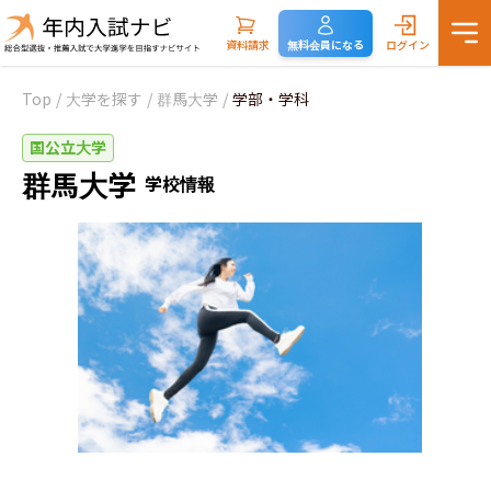
資料請求
無料会員になる
ログイン
Top
/
大学を探す
/
群馬大学
/
学部・学科
国公立大学
群馬大学
学校情報