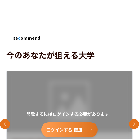
Re
c
ommend
今のあなたが狙える大学
閲覧するにはログインする必要があります。
前のスライド
次
ログインする
無料