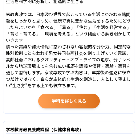
生活を科学的に分析し、創造的に生きる

家政専攻では、日本及び世界で起こっている生活にかかわる諸問
題をしっかりと見つめ、健康で真に豊かな生活をするためにどう
したらよいかを「食べる」「着る」「住む」「生活を経営する」
「育ち・育てる」「環境を考える」という側面から解き明かして
いきます。

誤った常識や誇大情報に惑わされない客観的な分析力、固定的な
性別役割にとらわれず男女共同参画社会を創り上げていく意識、
高齢社会におけるクオリティー・オブ・ライフの追求、分子レベ
ルから地球環境までを含む広い視野を講義や演習・実験・実習を
通して習得します。家政専攻で学ぶ内容は、卒業後の進路に役立
つだけではなく、自らが主体的な生活を創造し、人として望まし
い“生き方”をする上でも役立ちます。
学科を詳しく見る
学校教育教員養成課程（保健体育専攻）