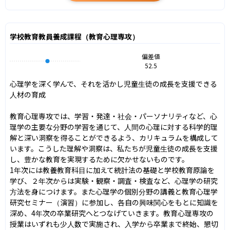
学校教育教員養成課程（教育心理専攻）
偏差値
52.5
心理学を深く学んで、それを活かし児童生徒の成長を支援できる
人材の育成

教育心理専攻では、学習・発達・社会・パーソナリティなど、心
理学の主要な分野の学習を通じて、人間の心理に対する科学的理
解と深い洞察を得ることができるよう、カリキュラムを構成して
います。こうした理解や洞察は、私たちが児童生徒の成長を支援
し、豊かな教育を実現するために欠かせないものです。

1年次には教養教育科目に加えて統計法の基礎と学校教育原論を
学び、２年次からは実験・観察・調査・検査など、心理学の研究
方法を身につけます。また心理学の個別分野の講義と教育心理学
研究セミナー（演習）に参加し、各自の興味関心をもとに知識を
深め、4年次の卒業研究へとつなげていきます。教育心理専攻の
授業はいずれも少人数で実施され、入学から卒業まで終始、懇切