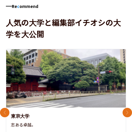
Re
c
ommend
人気の大学と編集部イチオシの大
学を大公開
前のスライド
次
東京大学
志ある卓越。
