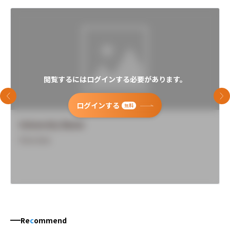
閲覧するにはログインする必要があります。
前のスライド
次
ログインする
無料
University Name
Overview
Re
c
ommend