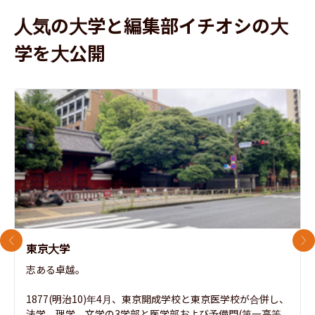
人気の大学と編集部イチオシの大
学を大公開
前のスライド
次
東京大学
志ある卓越。

1877(明治10)年4月、東京開成学校と東京医学校が合併し、
法学、理学、文学の3学部と医学部および予備門(第一高等