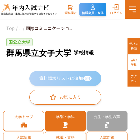
資料請求
無料会員になる
ログイン
Top
/
...
/
国際コミュニケーショ...
国公立大学
学びの
特徴
群馬県立女子大学
学校情報
学部
学科
アク
資料請求リストに追加
無料
セス
お気に入り
大学トップ
学部・学科
先生・学生の声
入試情報
就職・資格
入試対策