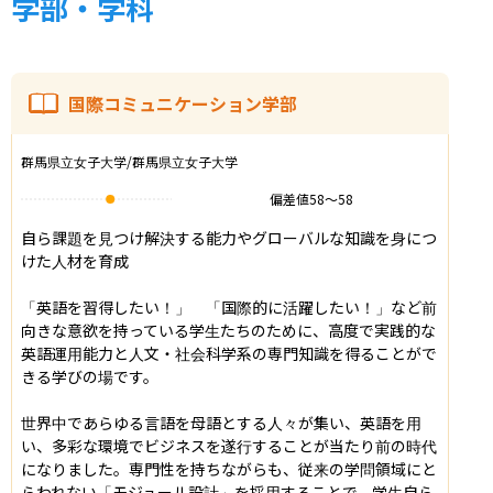
学部・学科
国際コミュニケーション学部
群馬県立女子大学/群馬県立女子大学
偏差値
58
〜
58
自ら課題を見つけ解決する能力やグローバルな知識を身につ
けた人材を育成

「英語を習得したい！」　「国際的に活躍したい！」など前
向きな意欲を持っている学生たちのために、高度で実践的な
英語運用能力と人文・社会科学系の専門知識を得ることがで
きる学びの場です。

世界中であらゆる言語を母語とする人々が集い、英語を用
い、多彩な環境でビジネスを遂行することが当たり前の時代
になりました。専門性を持ちながらも、従来の学問領域にと
らわれない「モジュール設計」を採用することで、学生自ら