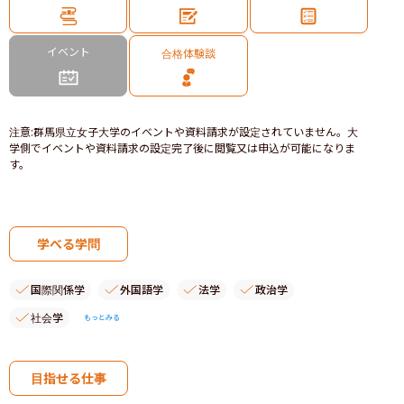
イベント
合格体験談
注意
:
群馬県立女子大学のイベントや資料請求が設定されていません。大
学側でイベントや資料請求の設定完了後に閲覧又は申込が可能になりま
す。
学べる学問
国際関係学
外国語学
法学
政治学
社会学
もっとみる
目指せる仕事