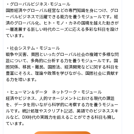
・グローバルビジネス･モジュール

国際経済やグローバル経営などの専門知識を身につけ、グロ
ーバルビジネスで活躍できる能力を養うモジュールです。経
済のグローバル化、ヒト・モノ・カネの国境を越えた動きが
一層進展する新しい時代のニーズに応える多彩な科目を設け
ています。

・社会システム・モジュール

戦争や災害、貧困といったグローバル社会の複雑で多様な問
題について、多角的に分析する力を養うモジュールです。国
際関係、移民・難民、国際法、経済開発などに関する科目を
豊富にそろえ、理論や政策を学びながら、国際社会に貢献す
る力を培います。

・ヒューマン＆データ　ネットワーク・モジュール

経済やビジネス、人的マネージメントにおける現代の課題
を、データを用いながら科学的に考察する力を養うモジュー
ルです。統計処理やスクリプト記述、英語でのビジネススキ
ルなど、DX時代の実践力を鍛えることができる科目も擁し
ています。