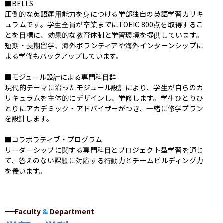
■BELLS

圧倒的な英語運用能力を身につける学部独自の英語学習カリキ
ュラムです。学生全員が卒業までにTOEIC 800点を取得するこ
とを目標に、効果的な教育体制と学習環境を提供しています。
短期・長期留学、海外ボランティアや海外インターンシップに
よる学修もバックアップしています。

■モジュール設計による専門科目群

現代的テーマに沿ったモジュール設計により、学生が自らのカ
リキュラムを主体的にデザインし、学修します。学生ひとりひ
とりにアカデミック・アドバイザーがつき、一緒に修学プラン
を設計します。

■コラボラティブ・プログラム

リーダーシップに関する専門科目とプロジェクト型学習を通じ
て、答えのない課題に対応する行動力とチームビルディング力
を養います。
Faculty
&
Department