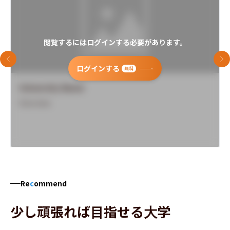
閲覧するにはログインする必要があります。
前のスライド
次
ログインする
無料
University Name
Overview
Re
c
ommend
少し頑張れば目指せる大学