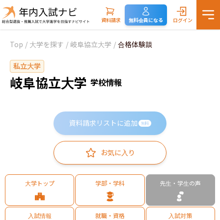
資料請求
無料会員になる
ログイン
Top
/
大学を探す
/
岐阜協立大学
/
合格体験談
私立大学
岐阜協立大学
学校情報
資料請求リストに追加
無料
お気に入り
大学トップ
学部・学科
先生・学生の声
入試情報
就職・資格
入試対策