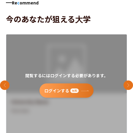
Re
c
ommend
今のあなたが狙える大学
閲覧するにはログインする必要があります。
前のスライド
次
ログインする
無料
University Name
Overview