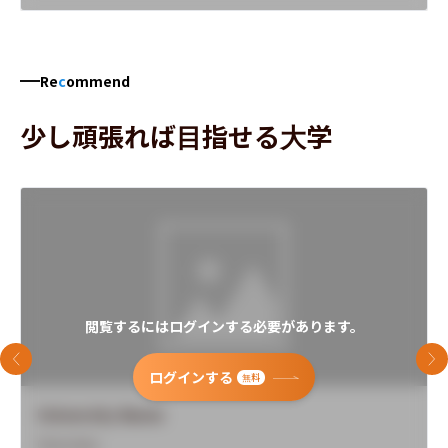
Re
c
ommend
少し頑張れば目指せる大学
閲覧するにはログインする必要があります。
前のスライド
次
ログインする
無料
University Name
Overview