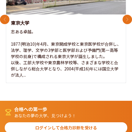
前のスライド
次
東京大学
志ある卓越。

1877(明治10)年4月、東京開成学校と東京医学校が合併し、
法学、理学、文学の3学部と医学部および予備門(第一高等
学校の前身)で構成される東京大学が誕生しました。

以後、工部大学校や東京農林学校等、さまざまな学校と合
併しながら総合大学となり、2004(平成16)年には国立大学
が法人...
合格への第一歩
あなたの夢の大学、見つけよう！
ログインして合格力診断を受ける