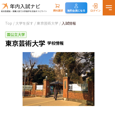
資料請求
無料会員になる
ログイン
Top
/
大学を探す
/
東京芸術大学
/
入試情報
国公立大学
東京芸術大学
学校情報