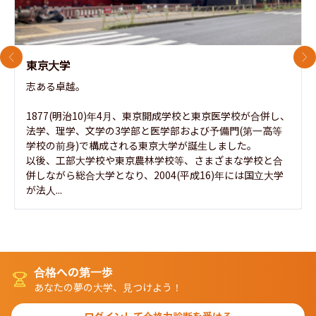
前のスライド
次
東京大学
志ある卓越。

1877(明治10)年4月、東京開成学校と東京医学校が合併し、
法学、理学、文学の3学部と医学部および予備門(第一高等
学校の前身)で構成される東京大学が誕生しました。

以後、工部大学校や東京農林学校等、さまざまな学校と合
併しながら総合大学となり、2004(平成16)年には国立大学
が法人...
合格への第一歩
あなたの夢の大学、見つけよう！