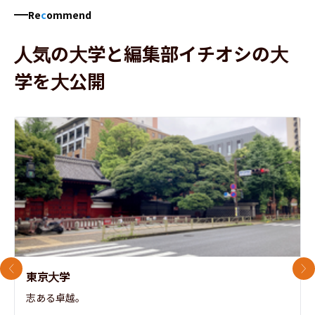
Re
c
ommend
人気の大学と編集部イチオシの大
学を大公開
前のスライド
次
東京大学
志ある卓越。
