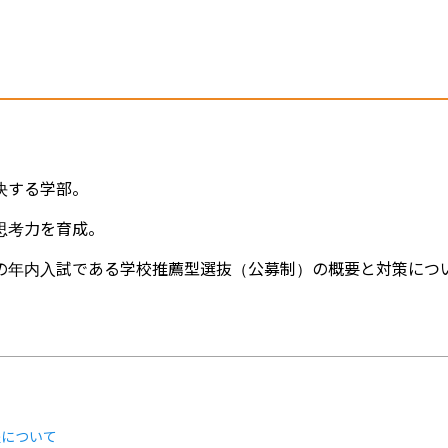
決する学部。
思考力を育成。
の年内入試である学校推薦型選抜（公募制）の概要と対策につ
程について