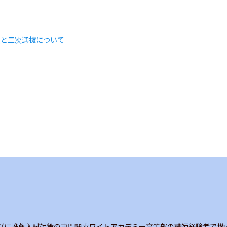
類と二次選抜について
ト
びに推薦入試対策の専門塾ホワイトアカデミー高等部の講師経験者で構成