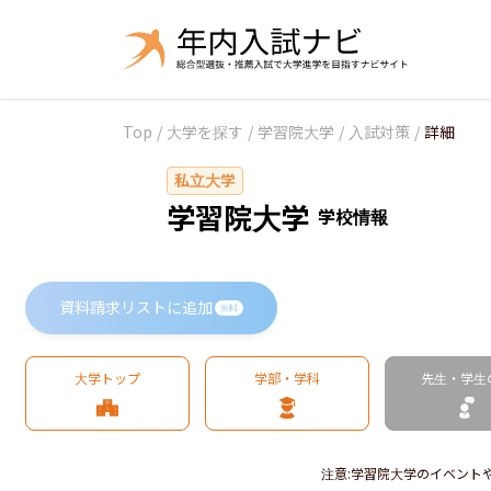
Top
/
大学を探す
/
学習院大学
/
入試対策
/
詳細
私立大学
学習院大学
学校情報
資料請求リストに追加
無料
大学トップ
学部・学科
先生・学生
注意
:
学習院大学のイベント