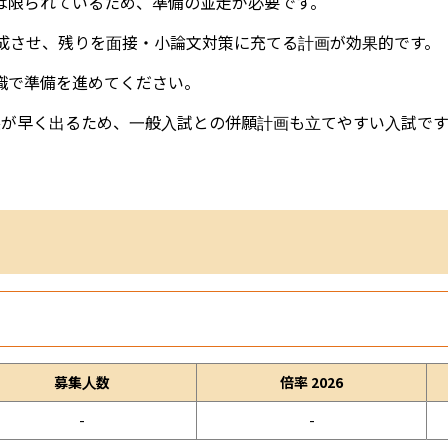
は限られているため、準備の並走が必要です。
完成させ、残りを面接・小論文対策に充てる計画が効果的です。
識で準備を進めてください。
果が早く出るため、一般入試との併願計画も立てやすい入試です
募集人数
倍率 2026
-
-