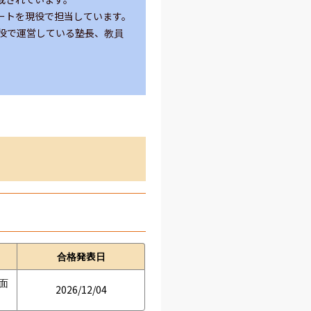
トを現役で担当しています。

役で運営している塾長、教員
合格発表日
　面
2026/12/04