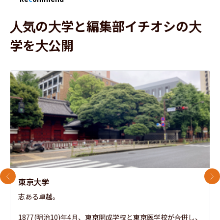
人気の大学と編集部イチオシの大
学を大公開
前のスライド
次
東京大学
志ある卓越。

1877(明治10)年4月、東京開成学校と東京医学校が合併し、