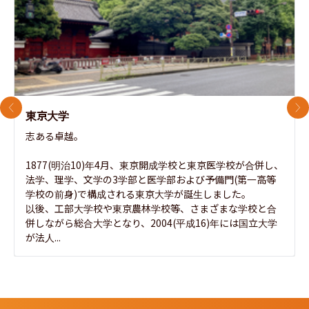
前のスライド
次
東京大学
志ある卓越。

1877(明治10)年4月、東京開成学校と東京医学校が合併し、
法学、理学、文学の3学部と医学部および予備門(第一高等
学校の前身)で構成される東京大学が誕生しました。

以後、工部大学校や東京農林学校等、さまざまな学校と合
併しながら総合大学となり、2004(平成16)年には国立大学
が法人...