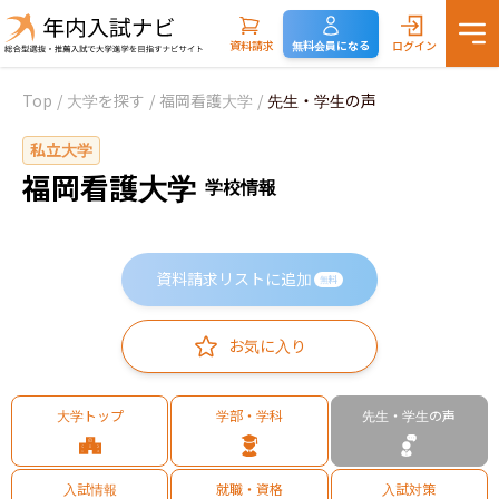
資料請求
無料会員になる
ログイン
Top
/
大学を探す
/
福岡看護大学
/
先生・学生の声
私立大学
福岡看護大学
学校情報
資料請求リストに追加
無料
お気に入り
大学トップ
学部・学科
先生・学生の声
入試情報
就職・資格
入試対策