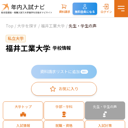
資料請求
無料会員になる
ログイン
Top
/
大学を探す
/
福井工業大学
/
先生・学生の声
私立大学
福井工業大学
学校情報
資料請求リストに追加
無料
お気に入り
大学トップ
学部・学科
先生・学生の声
入試情報
就職・資格
入試対策