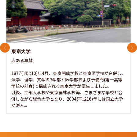
前のスライド
次
東京大学
志ある卓越。

1877(明治10)年4月、東京開成学校と東京医学校が合併し、
法学、理学、文学の3学部と医学部および予備門(第一高等
学校の前身)で構成される東京大学が誕生しました。

以後、工部大学校や東京農林学校等、さまざまな学校と合
併しながら総合大学となり、2004(平成16)年には国立大学
が法人...