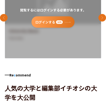
閲覧するにはログインする必要があります。
前のスライド
次
ログインする
無料
University Name
Overview
Re
c
ommend
人気の大学と編集部イチオシの大
学を大公開