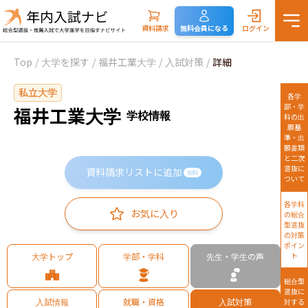
資料請求
無料会員になる
ログイン
Top
/
大学を探す
/
福井工業大学
/
入試対策
/
詳細
私立大学
各学
部・学
福井工業大学
学校情報
科の出
願基
準・出
願書類
と二次
選抜に
資料請求リストに追加
無料
ついて
各学科
お気に入り
の総合
型選抜
の対策
ポイン
大学トップ
学部・学科
先生・学生の声
ト
総合型
選抜に
入試情報
就職・資格
入試対策
対する