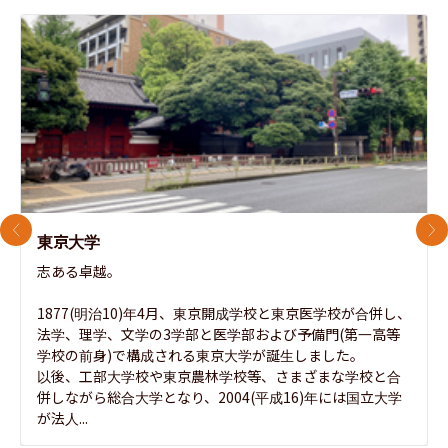
前のスライド
次
東京大学
志ある卓越。

1877(明治10)年4月、東京開成学校と東京医学校が合併し、
法学、理学、文学の3学部と医学部および予備門(第一高等
学校の前身)で構成される東京大学が誕生しました。

以後、工部大学校や東京農林学校等、さまざまな学校と合
併しながら総合大学となり、2004(平成16)年には国立大学
が法人...