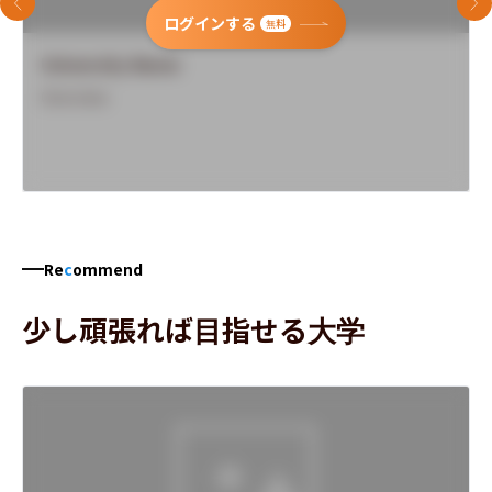
前のスライド
次
ログインする
無料
University Name
Overview
Re
c
ommend
少し頑張れば目指せる大学