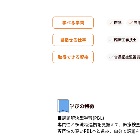
学べる学問
医学
医
目指せる仕事
臨床工学技士
取得できる資格
食品衛生監視
学びの特徴
■課題解決型学習(PBL)

専門性と多職種連携を見据えて、医療検査学科
専門性の高いPBLへと進み、自分で課題