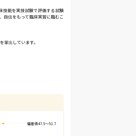
遇などの臨床技能を実技試験で評価する試験
、自信をもって臨床実習に臨むこ
を輩出しています。
偏差値
47.5
〜
51.7