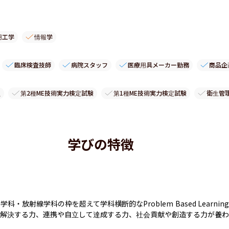
用工学
情報学
臨床検査技師
病院スタッフ
医療用具メーカー勤務
商品企
員
第2種ME技術実力検定試験
第1種ME技術実力検定試験
衛生管
学びの特徴
・放射線学科の枠を超えて学科横断的なProblem Based Learn
を解決する力、連携や自立して達成する力、社会貢献や創造する力が養わ