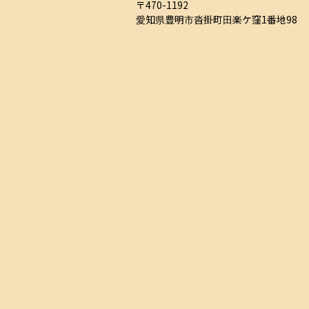
〒470-1192

愛知県豊明市沓掛町田楽ケ窪1番地98