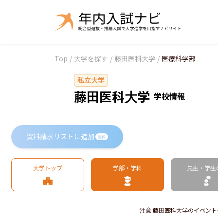
Top
/
大学を探す
/
藤田医科大学
/
医療科学部
私立大学
藤田医科大学
学校情報
資料請求リストに追加
無料
大学トップ
学部・学科
先生・学生
注意
:
藤田医科大学のイベント