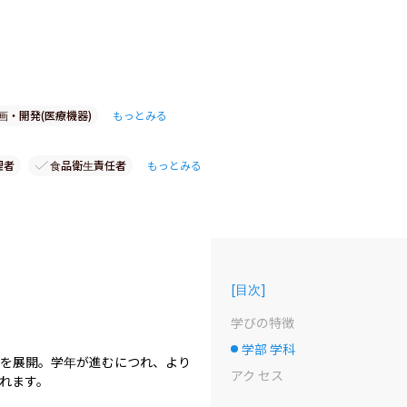
画・開発(医療機器)
もっとみる
理者
食品衛生責任者
もっとみる
[
目次
]
学びの特徴
学部 学科
選択中のドット
ingを展開。学年が進むにつれ、より
アク セス
れます。
