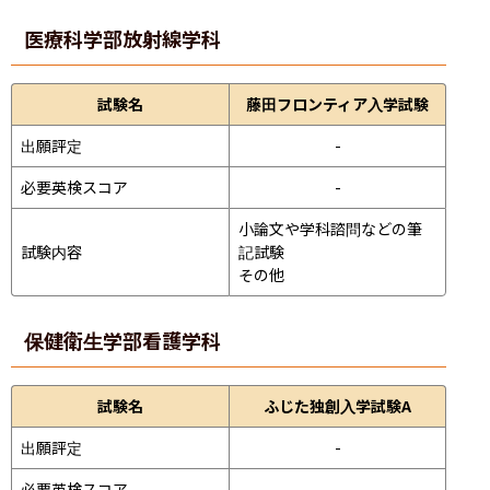
医療科学部
放射線学科
試験名
藤田フロンティア入学試験
出願評定
-
必要英検スコア
-
小論文や学科諮問などの筆
試験内容
記試験
その他
保健衛生学部
看護学科
試験名
ふじた独創入学試験A
出願評定
-
必要英検スコア
-