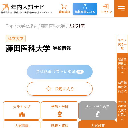
資料請求
無料会員になる
ログイン
Top
/
大学を探す
/
藤田医科大学
/
入試対策
私立大学
年内入
試の一
藤田医科大学
学校情報
覧
総合型
選抜の
対策方
資料請求リストに追加
法
無料
公募推
薦の対
お気に入り
策方法
その他
の特別
大学トップ
学部・学科
先生・学生の声
入試の
対策方
法
入試情報
就職・資格
入試対策