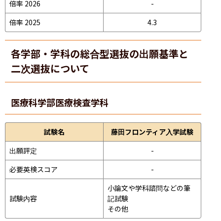
倍率 2026
-
倍率 2025
4.3
各学部・学科の総合型選抜の出願基準と
二次選抜について
医療科学部
医療検査学科
試験名
藤田フロンティア入学試験
出願評定
-
必要英検スコア
-
小論文や学科諮問などの筆
試験内容
記試験
その他