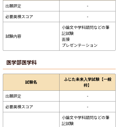
出願評定
-
必要英検スコア
-
小論文や学科諮問などの筆
記試験
試験内容
面接 
プレゼンテーション 
医学部
医学科
ふじた未来入学試験【一般
試験名
枠】
出願評定
-
必要英検スコア
-
小論文や学科諮問などの筆
記試験