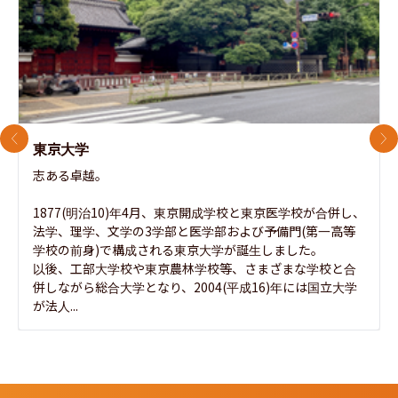
前のスライド
次
東京大学
志ある卓越。

1877(明治10)年4月、東京開成学校と東京医学校が合併し、
法学、理学、文学の3学部と医学部および予備門(第一高等
学校の前身)で構成される東京大学が誕生しました。

以後、工部大学校や東京農林学校等、さまざまな学校と合
併しながら総合大学となり、2004(平成16)年には国立大学
が法人...