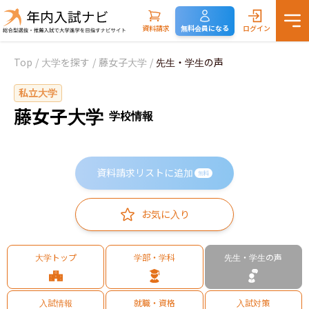
資料請求
無料会員になる
ログイン
Top
/
大学を探す
/
藤女子大学
/
先生・学生の声
私立大学
藤女子大学
学校情報
資料請求リストに追加
無料
お気に入り
大学トップ
学部・学科
先生・学生の声
入試情報
就職・資格
入試対策