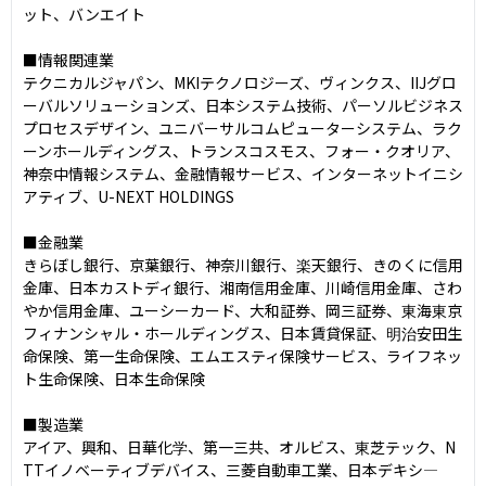
ット、バンエイト

■情報関連業

テクニカルジャパン、MKIテクノロジーズ、ヴィンクス、IIJグロ
ーバルソリューションズ、日本システム技術、パーソルビジネス
プロセスデザイン、ユニバーサルコムピューターシステム、ラク
ーンホールディングス、トランスコスモス、フォー・クオリア、
神奈中情報システム、金融情報サービス、インターネットイニシ
アティブ、U-NEXT HOLDINGS

■金融業

きらぼし銀行、京葉銀行、神奈川銀行、楽天銀行、きのくに信用
金庫、日本カストディ銀行、湘南信用金庫、川崎信用金庫、さわ
やか信用金庫、ユーシーカード、大和証券、岡三証券、東海東京
フィナンシャル・ホールディングス、日本賃貸保証、明治安田生
命保険、第一生命保険、エムエスティ保険サービス、ライフネッ
ト生命保険、日本生命保険

■製造業

アイア、興和、日華化学、第一三共、オルビス、東芝テック、N
TTイノベーティブデバイス、三菱自動車工業、日本デキシ―
