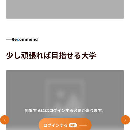
Re
c
ommend
少し頑張れば目指せる大学
閲覧するにはログインする必要があります。
前のスライド
次
ログインする
無料