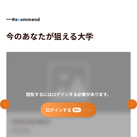
Re
c
ommend
今のあなたが狙える大学
閲覧するにはログインする必要があります。
前のスライド
次
ログインする
無料
University Name
Overview