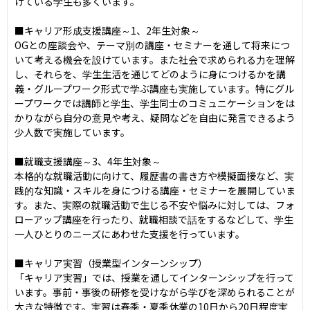
げている学生も多くいます。

■キャリア形成支援講座～1、2年生対象～

OGとの座談会や、テーマ別の講座・セミナーを通して将来につ
いて考える機会を設けています。また社会で求められる力を理解
し、それらを、学生生活を通じてどのように身につけるかを講
義・グループワーク形式で学ぶ講座も実施しています。特にグル
ープワークでは講師と学生、学生同士のコミュニケーションをは
かりながら自分の意見や考え、疑問などを自由に発言できるよう
少人数で実施しています。

■就職支援講座～3、4年生対象～

本格的な就職活動に向けて、履歴書の書き方や模擬面接など、実
践的な知識・スキルを身につける講座・セミナーを展開していま
す。また、実際の就職活動で生じる不安や悩みに対しては、フォ
ローアップ講座を行ったり、就職相談で話をするなどして、学生
一人ひとりのニーズにあわせた支援を行っています。

■キャリア実習（授業型インターンシップ）

「キャリア実習」では、授業を通してインターンシップを行って
います。事前・事後の研修を受けながら学びを深められることが
大きな特徴です。実習は春季・夏季休業の10日から20日程度実