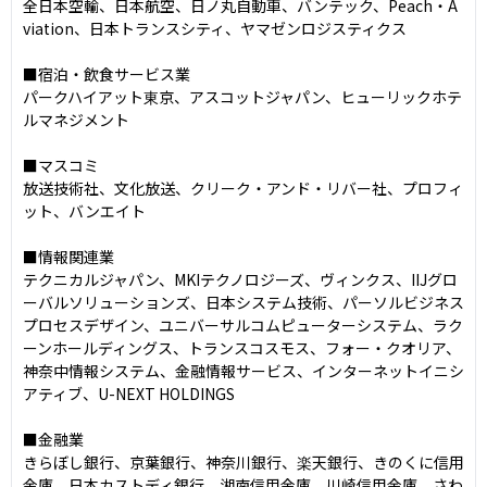
全日本空輸、日本航空、日ノ丸自動車、バンテック、Peach・A
viation、日本トランスシティ、ヤマゼンロジスティクス

■宿泊・飲食サービス業

パークハイアット東京、アスコットジャパン、ヒューリックホテ
ルマネジメント

■マスコミ

放送技術社、文化放送、クリーク・アンド・リバー社、プロフィ
ット、バンエイト

■情報関連業

テクニカルジャパン、MKIテクノロジーズ、ヴィンクス、IIJグロ
ーバルソリューションズ、日本システム技術、パーソルビジネス
プロセスデザイン、ユニバーサルコムピューターシステム、ラク
ーンホールディングス、トランスコスモス、フォー・クオリア、
神奈中情報システム、金融情報サービス、インターネットイニシ
アティブ、U-NEXT HOLDINGS

■金融業

きらぼし銀行、京葉銀行、神奈川銀行、楽天銀行、きのくに信用
金庫、日本カストディ銀行、湘南信用金庫、川崎信用金庫、さわ