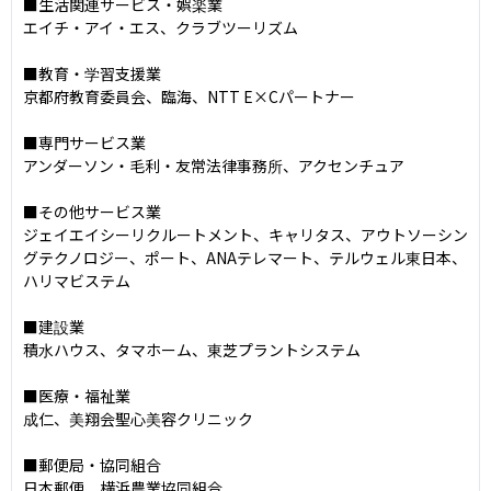
■生活関連サービス・娯楽業

エイチ・アイ・エス、クラブツーリズム

■教育・学習支援業

京都府教育委員会、臨海、NTT E×Cパートナー

■専門サービス業

アンダーソン・毛利・友常法律事務所、アクセンチュア

■その他サービス業

ジェイエイシーリクルートメント、キャリタス、アウトソーシン
グテクノロジー、ポート、ANAテレマート、テルウェル東日本、
ハリマビステム

■建設業

積水ハウス、タマホーム、東芝プラントシステム

■医療・福祉業

成仁、美翔会聖心美容クリニック

■郵便局・協同組合

日本郵便、横浜農業協同組合
