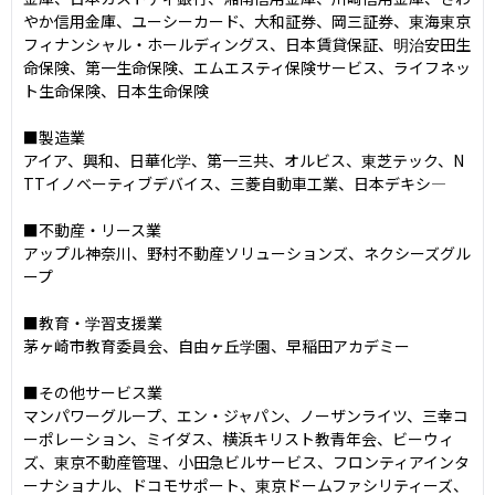
やか信用金庫、ユーシーカード、大和証券、岡三証券、東海東京
フィナンシャル・ホールディングス、日本賃貸保証、明治安田生
命保険、第一生命保険、エムエスティ保険サービス、ライフネッ
ト生命保険、日本生命保険

■製造業

アイア、興和、日華化学、第一三共、オルビス、東芝テック、N
TTイノベーティブデバイス、三菱自動車工業、日本デキシ―

■不動産・リース業

アップル神奈川、野村不動産ソリューションズ、ネクシーズグル
ープ

■教育・学習支援業

茅ヶ崎市教育委員会、自由ヶ丘学園、早稲田アカデミー

■その他サービス業

マンパワーグループ、エン・ジャパン、ノーザンライツ、三幸コ
ーポレーション、ミイダス、横浜キリスト教青年会、ビーウィ
ズ、東京不動産管理、小田急ビルサービス、フロンティアインタ
ーナショナル、ドコモサポート、東京ドームファシリティーズ、