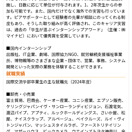
施し、日数に応じて単位が付与されます。1、2年次生からの参
加も可能です。また、国内だけでなく海外での実習も行っていま
す。ピアサポーターとして経験者の先輩が相談にのってくれる制
度もあり、そうした取り組みが高く評価され、このキャリア実習
は、過去の「学生が選ぶインターンシップアワード」（主催：㈱
マイナビ）において優秀賞を受賞しています。

■国内インターンシップ

出版社、IT企業、劇場、国際協力NGO、就労継続支援福祉事業
所、博物館等のさまざまな企業・団体で、営業、事務、システム
開発といった実際の業務を体験することができます。
就職実績
国際交流学部卒業生の主な就職先（2024年度）

■卸売・小売業

富士貿易、巴商会、ケーオー産業、コニシ産業、エプソン販売、
ケリングジャパンイヴ・サンローランディビジョン、石渡電気、
渡辺パイプ、アプティ、ルックホールディングス、さいか屋、松
屋、ナイスクラップ、アルページュ、ベイクルーズ、ルイ・ヴィ
トンジャパン、マッシュスタイルラボ、ファーストリテイリン
グ、マザーハウス、ビックカメラ、ウエインズトヨタ神奈川、全