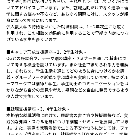
つ力や可能性に気付いてもらい、それをどう伸ばしていくかにつ
いてアドバイスしています。また、就職活動だけでなく進学・留
学に関する悩みや不安など、あらゆる問題に対し、スタッフが親
身になって相談に応じます。

少人数大学の特徴をいかした就職相談は、1・2年次生にも広く
利用され、この相談を効果的に利用することで早期の内定につな
げている学生も多くいます。

■キャリア形成支援講座～1、2年生対象～

OGとの座談会や、テーマ別の講座・セミナーを通して将来につ
いて考える機会を設けています。また社会で求められる力を理解
し、それらを、学生生活を通じてどのように身につけるかを講
義・グループワーク形式で学ぶ講座も実施しています。特にグル
ープワークでは講師と学生、学生同士のコミュニケーションをは
かりながら自分の意見や考え、疑問などを自由に発言できるよう
少人数で実施しています。

■就職支援講座～3、4年生対象～

本格的な就職活動に向けて、履歴書の書き方や模擬面接など、実
践的な知識・スキルを身につける講座・セミナーを展開していま
す。また、実際の就職活動で生じる不安や悩みに対しては、フォ
ローアップ講座を行ったり、就職相談で話をするなどして、学生