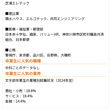
芝浦エレテック

■建設業

積水ハウス、エルゴテック、共同エンジニアリング

■医療・福祉業・郵便局

日本赤十字社、嬉泉、バリューHR、神奈川県市区町村職員共済
組合、日本郵便

■公務

警視庁、東京都、品川区、長野県、大磯町
卒業生に人気の職種
学科ごとのデータなし
卒業生に人気の業界
文学部卒業生の業種別就職状況（2024年度）

商社・小売：18.8%

サービス：18.4%

金融：14.4%