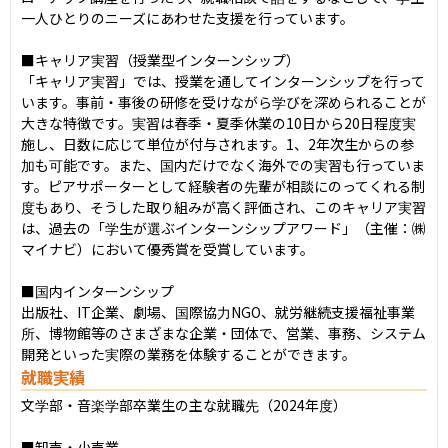
一人ひとりのニーズにあわせた支援を行っています。

■キャリア実習（授業型インターンシップ）

「キャリア実習」では、授業を通してインターンシップを行って
います。事前・事後の研修を受けながら学びを深められることが
大きな特徴です。実習は春季・夏季休業の10日から20日程度実
施し、日数に応じて単位が付与されます。1、2年次生からの参
加も可能です。また、国内だけでなく海外での実習も行っていま
す。ピアサポーターとして経験者の先輩が相談にのってくれる制
度もあり、そうした取り組みが高く評価され、このキャリア実習
は、過去の「学生が選ぶインターンシップアワード」（主催：㈱
マイナビ）において優秀賞を受賞しています。

■国内インターンシップ

出版社、IT企業、劇場、国際協力NGO、就労継続支援福祉事業
所、博物館等のさまざまな企業・団体で、営業、事務、システム
開発といった実際の業務を体験することができます。
就職実績
文学部・音楽学部卒業生の主な就職先（2024年度）

■卸売・小売業
