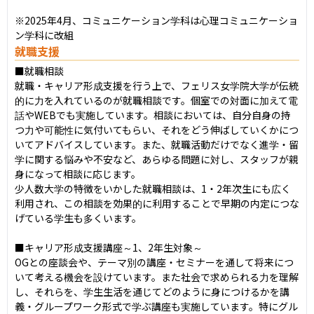
※2025年4月、コミュニケーション学科は心理コミュニケーショ
ン学科に改組
就職支援
■就職相談

就職・キャリア形成支援を行う上で、フェリス女学院大学が伝統
的に力を入れているのが就職相談です。個室での対面に加えて電
話やWEBでも実施しています。相談においては、自分自身の持
つ力や可能性に気付いてもらい、それをどう伸ばしていくかにつ
いてアドバイスしています。また、就職活動だけでなく進学・留
学に関する悩みや不安など、あらゆる問題に対し、スタッフが親
身になって相談に応じます。

少人数大学の特徴をいかした就職相談は、1・2年次生にも広く
利用され、この相談を効果的に利用することで早期の内定につな
げている学生も多くいます。

■キャリア形成支援講座～1、2年生対象～

OGとの座談会や、テーマ別の講座・セミナーを通して将来につ
いて考える機会を設けています。また社会で求められる力を理解
し、それらを、学生生活を通じてどのように身につけるかを講
義・グループワーク形式で学ぶ講座も実施しています。特にグル