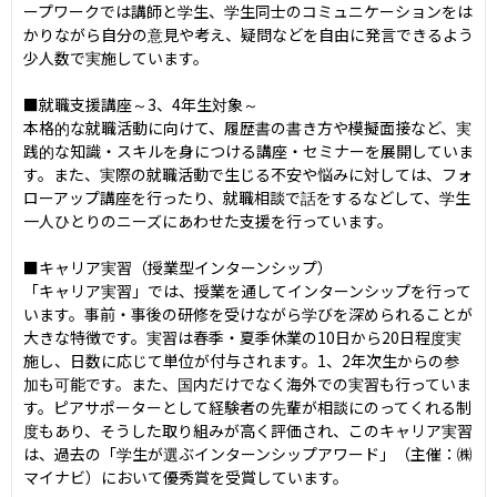
ープワークでは講師と学生、学生同士のコミュニケーションをは
かりながら自分の意見や考え、疑問などを自由に発言できるよう
少人数で実施しています。

■就職支援講座～3、4年生対象～

本格的な就職活動に向けて、履歴書の書き方や模擬面接など、実
践的な知識・スキルを身につける講座・セミナーを展開していま
す。また、実際の就職活動で生じる不安や悩みに対しては、フォ
ローアップ講座を行ったり、就職相談で話をするなどして、学生
一人ひとりのニーズにあわせた支援を行っています。

■キャリア実習（授業型インターンシップ）

「キャリア実習」では、授業を通してインターンシップを行って
います。事前・事後の研修を受けながら学びを深められることが
大きな特徴です。実習は春季・夏季休業の10日から20日程度実
施し、日数に応じて単位が付与されます。1、2年次生からの参
加も可能です。また、国内だけでなく海外での実習も行っていま
す。ピアサポーターとして経験者の先輩が相談にのってくれる制
度もあり、そうした取り組みが高く評価され、このキャリア実習
は、過去の「学生が選ぶインターンシップアワード」（主催：㈱
マイナビ）において優秀賞を受賞しています。
