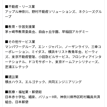
■不動産・リース業

アップル神奈川、野村不動産ソリューションズ、ネクシーズグル
ープ

■教育・学習支援業

茅ヶ崎市教育委員会、自由ヶ丘学園、早稲田アカデミー

■その他サービス業

マンパワーグループ、エン・ジャパン、ノーザンライツ、三幸コ
ーポレーション、ミイダス、横浜キリスト教青年会、ビーウィ
ズ、東京不動産管理、小田急ビルサービス、フロンティアインタ
ーナショナル、ドコモサポート、東京ドームファシリティーズ、
芝浦エレテック

■建設業

積水ハウス、エルゴテック、共同エンジニアリング

■医療・福祉業・郵便局

日本赤十字社、嬉泉、バリューHR、神奈川県市区町村職員共済
組合、日本郵便
