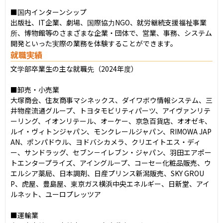
■国内インターンシップ

出版社、IT企業、劇場、国際協力NGO、就労継続支援福祉事業
所、博物館等のさまざまな企業・団体で、営業、事務、システム
開発といった実際の業務を体験することができます。
就職実績
文学部卒業生の主な就職先（2024年度）

■卸売・小売業

大塚商会、住友商事マシネックス、ダイワボウ情報システム、三
井物産流通グループ、トヨタモビリティパーツ、アイヴァンリテ
ーリング、イオンリテール、オーケー、京急百貨店、オオゼキ、
ルイ・ヴィトンジャパン、モンクレールジャパン、RIMOWA JAP
AN、ポンパドウル、ヨドバシカメラ、クリエイトエス・ディ
ー、サンドラッグ、セブン－イレブン・ジャパン、羽田エアポー
トエンタープライズ、アイングループ、コーセー化粧品販売、ウ
エルシア薬局、日本調剤、日産プリンス新潟販売、SKY GROU
P、虎屋、豊島屋、東京ガス横浜中央エネルギー、日新堂、アイ
ルネット、ユーロプレッツア

■運輸業
