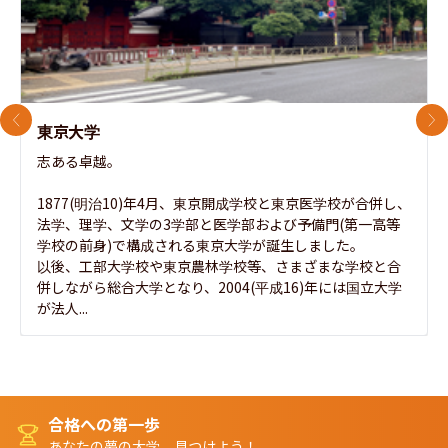
前のスライド
次
東京大学
志ある卓越。

1877(明治10)年4月、東京開成学校と東京医学校が合併し、
法学、理学、文学の3学部と医学部および予備門(第一高等
学校の前身)で構成される東京大学が誕生しました。

以後、工部大学校や東京農林学校等、さまざまな学校と合
併しながら総合大学となり、2004(平成16)年には国立大学
が法人...
合格への第一歩
あなたの夢の大学、見つけよう！