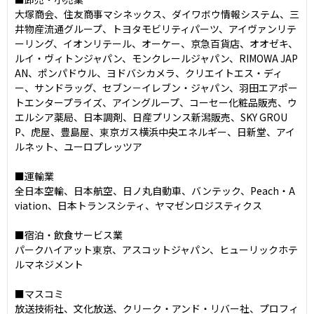
大塚商会、住友商事マシネックス、ダイワボウ情報システム、三
井物産流通グループ、トヨタモビリティパーツ、アイヴァンリテ
ーリング、イオンリテール、オーケー、京急百貨店、オオゼキ、
ルイ・ヴィトンジャパン、モンクレールジャパン、RIMOWA JAP
AN、ポンパドウル、ヨドバシカメラ、クリエイトエス・ディ
ー、サンドラッグ、セブン－イレブン・ジャパン、羽田エアポー
トエンタープライズ、アイングループ、コーセー化粧品販売、ウ
エルシア薬局、日本調剤、日産プリンス新潟販売、SKY GROU
P、虎屋、豊島屋、東京ガス横浜中央エネルギー、日新堂、アイ
ルネット、ユーロプレッツア

■運輸業

全日本空輸、日本航空、日ノ丸自動車、バンテック、Peach・A
viation、日本トランスシティ、ヤマゼンロジスティクス

■宿泊・飲食サービス業

パークハイアット東京、アスコットジャパン、ヒューリックホテ
ルマネジメント

■マスコミ

放送技術社、文化放送、クリーク・アンド・リバー社、プロフィ