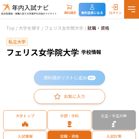
資料請求
無料会員になる
ログイン
Top
/
大学を探す
/
フェリス女学院大学
/
就職・資格
私立大学
フェリス女学院大学
学校情報
資料請求リストに追加
無料
お気に入り
大学トップ
学部・学科
先生・学生の声
入試情報
就職・資格
入試対策