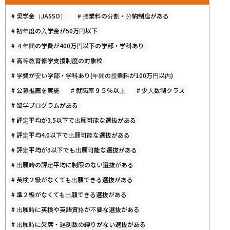
#
奨学金（JASSO）
#
授業料の分割・分納制度がある
#
初年度の入学金が50万円以下
#
４年間の学費が400万円以下の学部・学科あり
#
高等教育修学支援制度の対象校
#
学費が安い学部・学科あり(年間の授業料が100万円以内)
#
公募推薦を実施
#
就職率９５％以上
#
少人数制クラス
#
留学プログラムがある
#
評定平均が3.5以下で出願可能な選抜がある
#
評定平均4.0以下で出願可能な選抜がある
#
評定平均が3以下でも出願可能な選抜がある
#
出願時の評定平均に制限のない選抜がある
#
英検２級がなくても出願できる選抜がある
#
準２級がなくても出願できる選抜がある
#
出願時に英検や英語資格が不要な選抜がある
#
出願時に欠席・遅刻数の縛りがない選抜がある