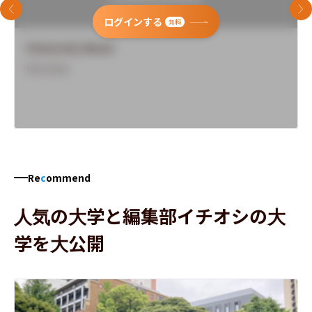
前のスライド
次
ログインする
無料
University Name
Overview
Re
c
ommend
人気の大学と編集部イチオシの大
学を大公開