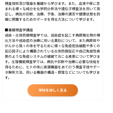
検査技術及び理論を基礎から学びます。また、血液や尿に含
まれる様々な成分を化学的分析法や遺伝子検査法を用いて測
定し、病気の診断、治療、予後、治療の適否や健康状態を的
確に把握するためのデータを得る方法について学びます。

■基礎検査学講座

感染・生体防御検査学では、感染症を起こす病原微生物の検
出方法や感染症の治療に用いる薬剤について、また病原体や
がんから我々の体を守るために様々な免疫担当細胞や多くの
反応因子により構築されている生体防御反応や自己免疫性疾
患のような免疫システムの破綻でおこる疾患について学びま
す。生理機能検査学では、病気や診断や治療に必要な情報を
得るために、ヒトの体に直接機器をあて行う検査手技やデー
タ解析方法、用いる機器の構造・原理などについても学びま
す。
学科を詳しく見る