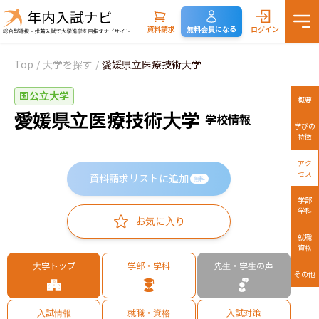
資料請求
無料会員になる
ログイン
Top
/
大学を探す
/
愛媛県立医療技術大学
国公立大学
概要
愛媛県立医療技術大学
学校情報
学びの
特徴
アク
セス
資料請求リストに追加
無料
学部
学科
お気に入り
就職
資格
大学トップ
学部・学科
先生・学生の声
その他
入試情報
就職・資格
入試対策