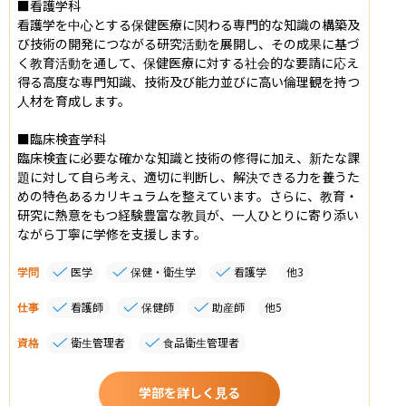
■看護学科

看護学を中心とする保健医療に関わる専門的な知識の構築及
び技術の開発につながる研究活動を展開し、その成果に基づ
く教育活動を通して、保健医療に対する社会的な要請に応え
得る高度な専門知識、技術及び能力並びに高い倫理観を持つ
人材を育成します。

■臨床検査学科

臨床検査に必要な確かな知識と技術の修得に加え、新たな課
題に対して自ら考え、適切に判断し、解決できる力を養うた
めの特色あるカリキュラムを整えています。さらに、教育・
研究に熱意をもつ経験豊富な教員が、一人ひとりに寄り添い
ながら丁寧に学修を支援します。
学問
医学
保健・衛生学
看護学
他
3
仕事
看護師
保健師
助産師
他
5
資格
衛生管理者
食品衛生管理者
学部を詳しく見る