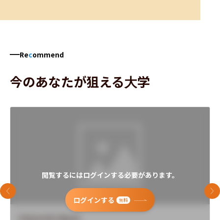
Re
c
ommend
今のあなたが狙える大学
閲覧するにはログインする必要があります。
前のスライド
次
ログインする
無料
University Name