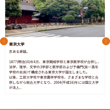
前のスライド
次
東京大学
志ある卓越。

1877(明治10)年4月、東京開成学校と東京医学校が合併し、
法学、理学、文学の3学部と医学部および予備門(第一高等
学校の前身)で構成される東京大学が誕生しました。

以後、工部大学校や東京農林学校等、さまざまな学校と合
併しながら総合大学となり、2004(平成16)年には国立大学
が法人...