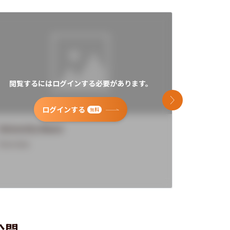
閲覧するにはログインする必要があります。
閲覧す
次のスライド
ログインする
無料
University Name
Universi
Overview
Overview
公開