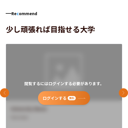
Re
c
ommend
少し頑張れば目指せる大学
閲覧するにはログインする必要があります。
前のスライド
次
ログインする
無料
University Name
Overview