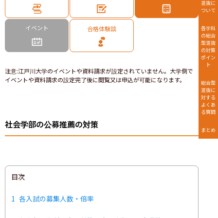
選抜に
ついて
イベント
合格体験談
各学科
の総合
型選抜
の対策
ポイン
ト
注意
:
江戸川大学のイベントや資料請求が設定されていません。大学側で
イベントや資料請求の設定完了後に閲覧又は申込が可能になります。
総合型
選抜に
対する
よくあ
る質問
社会学部の公募推薦の対策
まとめ
目次
1
各入試の募集人数・倍率