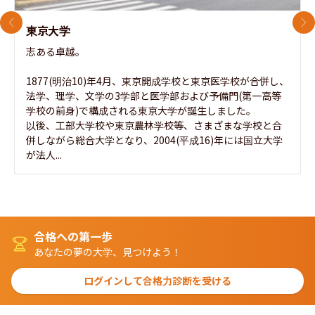
前のスライド
次
東京大学
志ある卓越。

1877(明治10)年4月、東京開成学校と東京医学校が合併し、
法学、理学、文学の3学部と医学部および予備門(第一高等
学校の前身)で構成される東京大学が誕生しました。

以後、工部大学校や東京農林学校等、さまざまな学校と合
併しながら総合大学となり、2004(平成16)年には国立大学
が法人...
合格への第一歩
あなたの夢の大学、見つけよう！
ログインして合格力診断を受ける