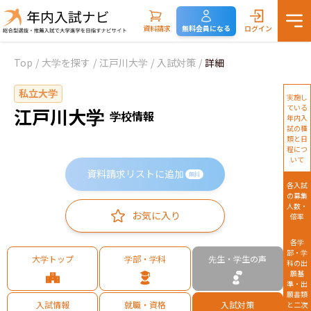
資料請求
無料会員になる
ログイン
Top
/
大学を探す
/
江戸川大学
/
入試対策
/
詳細
私立大学
実施し
ている
江戸川大学
学校情報
年内入
試の種
類と日
程につ
いて
資料請求リストに追加
無料
各入試
の募集
人数・
お気に入り
倍率
各学
部・学
大学トップ
学部・学科
先生・学生の声
科の出
願基
準・出
願書類
入試情報
就職・資格
入試対策
と二次