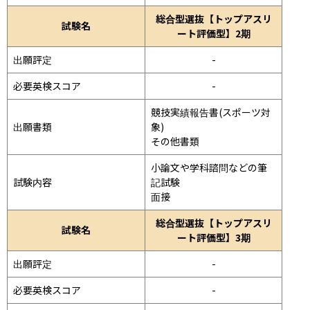
総合型選抜【トップアスリ
試験名
ート評価型】2期
出願評定
-
必要英検スコア
-
競技実績報告書(スポーツ対
出願書類
象)

その他書類
小論文や学科諮問などの筆
試験内容
記試験
面接 
総合型選抜【トップアスリ
試験名
ート評価型】3期
出願評定
-
必要英検スコア
-