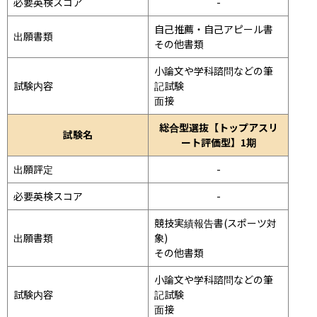
必要英検スコア
-
自己推薦・自己アピール書

出願書類
その他書類
小論文や学科諮問などの筆
試験内容
記試験
面接 
総合型選抜【トップアスリ
試験名
ート評価型】1期
出願評定
-
必要英検スコア
-
競技実績報告書(スポーツ対
出願書類
象)

その他書類
小論文や学科諮問などの筆
試験内容
記試験
面接 