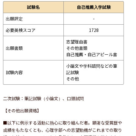
試験名
自己推薦入学試験
出願評定
-
必要英検スコア
1728
志望理由書

出願書類
その他書類

自己推薦・自己アピール書
小論文や学科諮問などの筆
試験内容
記試験
その他
二次試験：筆記試験（小論文）、口頭試問
【その他出願資格】
■以下に例示する活動に熱心に取り組んだ者。顕著な受賞歴や
成績をもたなくとも、心理学部への志望動機がこれまでの取り