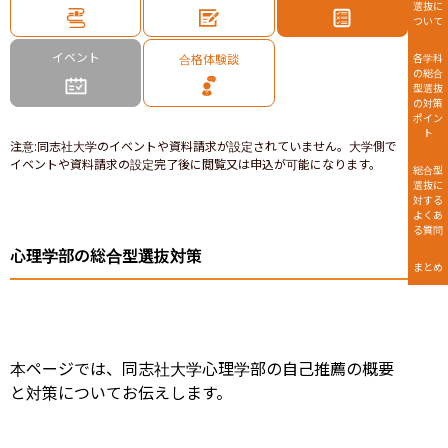
選抜に
ついて
イベント
合格体験談
各学科
の総合
型選抜
の対策
ポイン
ト
注意
:
同志社大学のイベントや資料請求が設定されていません。大学側で
イベントや資料請求の設定完了後に閲覧又は申込が可能になります。
総合型
選抜に
対する
よくあ
る質問
心理学部の総合型選抜対策
まとめ
本ページでは、同志社大学心理学部の自己推薦の概要
と対策についてお伝えします。