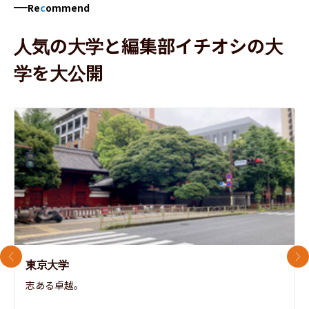
Re
c
ommend
人気の大学と編集部イチオシの大
学を大公開
前のスライド
次
東京大学
志ある卓越。
