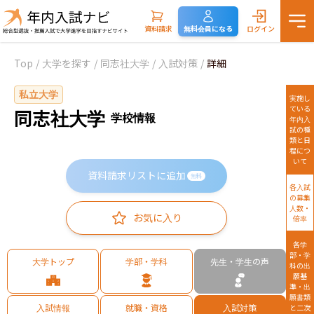
資料請求
無料会員になる
ログイン
Top
/
大学を探す
/
同志社大学
/
入試対策
/
詳細
私立大学
実施し
ている
同志社大学
学校情報
年内入
試の種
類と日
程につ
いて
資料請求リストに追加
無料
各入試
の募集
人数・
お気に入り
倍率
各学
部・学
大学トップ
学部・学科
先生・学生の声
科の出
願基
準・出
願書類
入試情報
就職・資格
入試対策
と二次