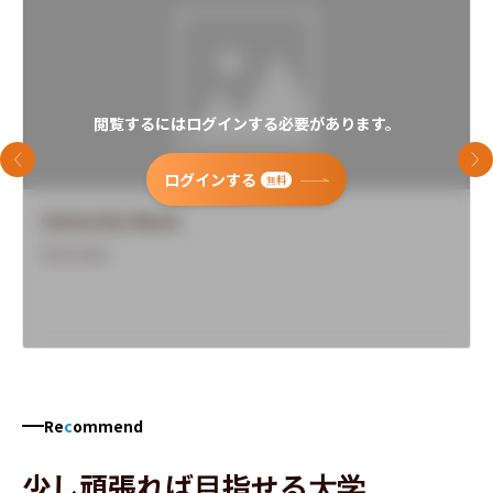
閲覧するにはログインする必要があります。
前のスライド
次
ログインする
無料
University Name
Overview
Re
c
ommend
少し頑張れば目指せる大学