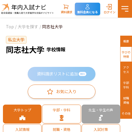
資料請求
無料会員になる
ログイン
Top
/
大学を探す
/
同志社大学
私立大学
概要
同志社大学
学校情報
学びの
特徴
アク
セス
資料請求リストに追加
無料
学部
学科
お気に入り
就職
資格
大学トップ
学部・学科
先生・学生の声
その他
入試情報
就職・資格
入試対策