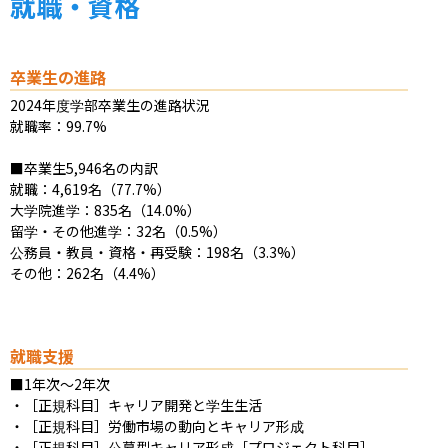
就職・資格
卒業生の進路
2024年度学部卒業生の進路状況

就職率：99.7%

■卒業生5,946名の内訳

就職：4,619名（77.7%）

大学院進学：835名（14.0%）

留学・その他進学：32名（0.5%）

公務員・教員・資格・再受験：198名（3.3%）

その他：262名（4.4%）
就職支援
■1年次〜2年次

・［正規科目］キャリア開発と学生生活

・［正規科目］労働市場の動向とキャリア形成

・［正規科目］公募型キャリア形成［プロジェクト科目］
