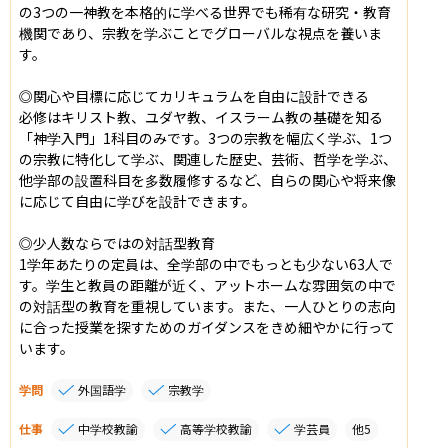
の3つの一神教を本格的に学べる世界でも稀有な研究・教育
機関であり、宗教を学ぶことでグローバルな視点を養いま
す。

◎関心や目標に応じてカリキュラムを自由に設計できる

必修はキリスト教、ユダヤ教、イスラーム教の基礎を知る
「神学入門」1科目のみです。3つの宗教を幅広く学ぶ、1つ
の宗教に特化して学ぶ、関連した歴史、芸術、哲学を学ぶ、
他学部の設置科目を多数履修するなど、自らの関心や将来像
に応じて自由に学びを設計できます。

◎少人数ならではの対話型教育

1学年あたりの定員は、全学部の中でもっとも少ない63人で
す。学生と教員の距離が近く、アットホームな雰囲気の中で
の対話型の教育を重視しています。また、一人ひとりの志向
に合った授業を探すためのガイダンスをきめ細やかに行って
います。
学問
外国語学
宗教学
仕事
中学校教諭
高等学校教諭
学芸員
他
5