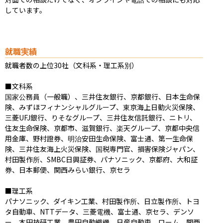
しています。
就職実績
就職者数の上位30社（文科系・理工系別）

■文科系

国家公務員（一般職）、三井住友銀行、京都銀行、日本生命保
険、みずほフィナンシャルグループ、東京海上日動火災保険、
三菱UFJ銀行、りそなグループ、三井住友信託銀行、ニトリ、
住友生命保険、京都市、滋賀銀行、楽天グループ、京都中央信
用金庫、野村證券、明治安田生命保険、富士通、第一生命保
険、三井住友海上火災保険、国税専門官、損害保険ジャパン、
村田製作所、SMBC日興証券、パナソニック、京都府、大和証
券、日本郵便、関西みらい銀行、京セラ

■理工系

パナソニック、ダイキン工業、村田製作所、日立製作所、トヨ
タ自動車、NTTデータ、三菱電機、富士通、京セラ、デンソ
ー、本田技研工業、豊田自動織機、日産自動車、ローム、関西