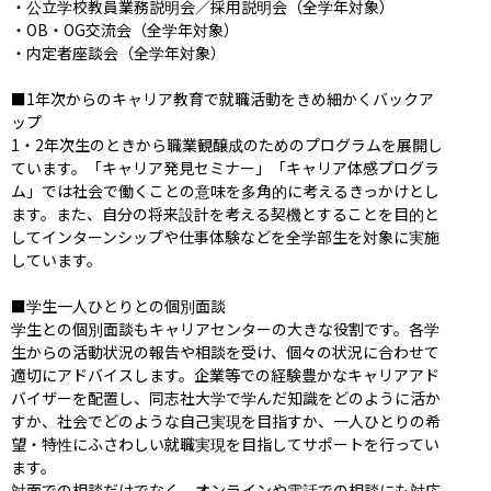
・公立学校教員業務説明会／採用説明会（全学年対象）

・OB・OG交流会（全学年対象）

・内定者座談会（全学年対象）

■1年次からのキャリア教育で就職活動をきめ細かくバックア
ップ

1・2年次生のときから職業観醸成のためのプログラムを展開し
ています。「キャリア発見セミナー」「キャリア体感プログラ
ム」では社会で働くことの意味を多角的に考えるきっかけとし
ます。また、自分の将来設計を考える契機とすることを目的と
してインターンシップや仕事体験などを全学部生を対象に実施
しています。

■学生一人ひとりとの個別面談

学生との個別面談もキャリアセンターの大きな役割です。各学
生からの活動状況の報告や相談を受け、個々の状況に合わせて
適切にアドバイスします。企業等での経験豊かなキャリアアド
バイザーを配置し、同志社大学で学んだ知識をどのように活か
すか、社会でどのような自己実現を目指すか、一人ひとりの希
望・特性にふさわしい就職実現を目指してサポートを行ってい
ます。

対面での相談だけでなく、オンラインや電話での相談にも対応