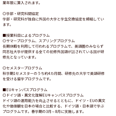
業年限に算入されます。

◎学部・研究科間協定

学部・研究科が独自に外国の大学と学生交換協定を締結してい
ます。

■授業科目によるプログラム

◎サマープログラム、スプリングプログラム

長期休暇を利用して行われるプログラムで、英語圏のみならず
同志社大学が提供する全ての初修外国語が話されている国が研
修先となっています。

◎セメスタープログラム

秋学期1セメスターのうち約4カ月間、研修先の大学で英語研修
を受ける留学プログラムです。

■EUキャンパスプログラム

◎ドイツ語・異文化理解EUキャンパスプログラム

ドイツ語の運用能力を向上させるとともに、ドイツ・EUの異文
化や価値観を日本の場合と比較する、ドイツ語・日本語で学ぶ
プログラムです。春学期の3月～8月に実施します。
