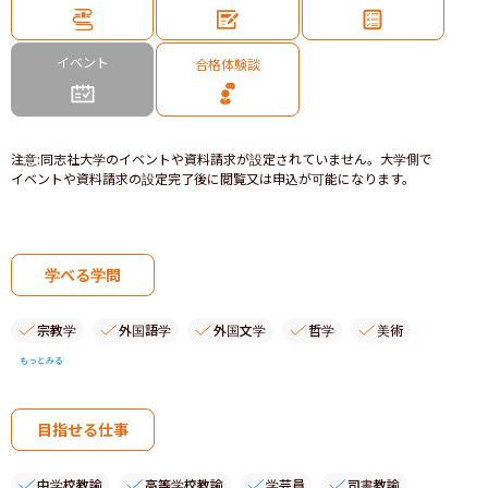
イベント
合格体験談
注意
:
同志社大学のイベントや資料請求が設定されていません。大学側で
イベントや資料請求の設定完了後に閲覧又は申込が可能になります。
学べる学問
宗教学
外国語学
外国文学
哲学
美術
もっとみる
目指せる仕事
中学校教諭
高等学校教諭
学芸員
司書教諭