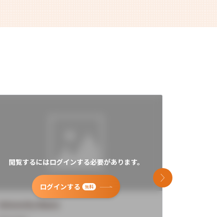
閲覧するにはログインする必要があります。
閲覧す
次のスライド
ログインする
無料
University Name
Universi