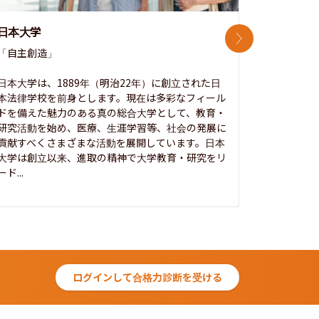
日本大学
中央大学
次のスライド
「自主創造」

次世代を拓
開かれた大
日本大学は、1889年（明治22年）に創立された日
本法律学校を前身とします。現在は多彩なフィール
1885年
ドを備えた魅力のある真の総合大学として、教育・
養フ」とい
研究活動を始め、医療、生涯学習等、社会の発展に
る伝統と実
貢献すべくさまざまな活動を展開しています。日本
にも、社会
大学は創立以来、進取の精神で大学教育・研究をリ
してきまし
ード...
究...
ログインして合格力診断を受ける