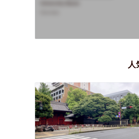
University Name
Overview
人