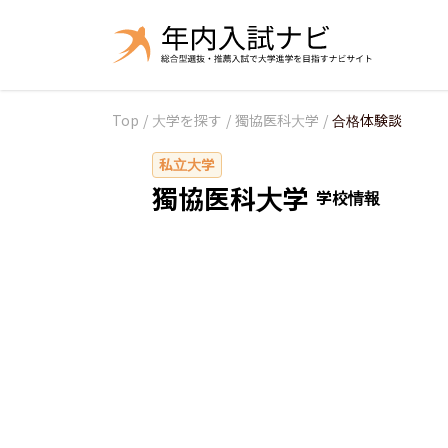
Top
/
大学を探す
/
獨協医科大学
/
合格体験談
私立大学
獨協医科大学
学校情報