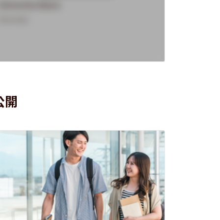
University Name
Universi
Overview
Overview
公開