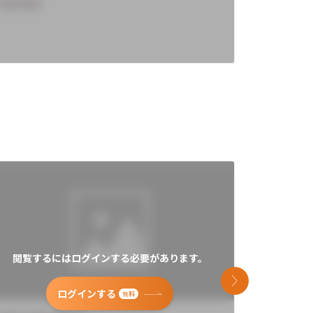
Overview
Overview
閲覧するにはログインする必要があります。
閲覧す
次のスライド
ログインする
無料