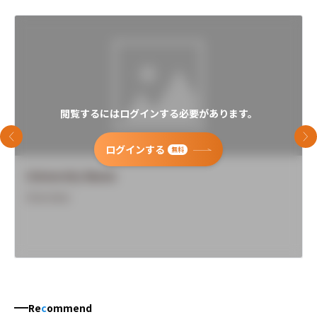
閲覧するにはログインする必要があります。
前のスライド
次
ログインする
無料
University Name
Overview
Re
c
ommend