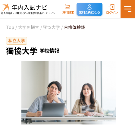
資料請求
無料会員になる
ログイン
Top
/
大学を探す
/
獨協大学
/
合格体験談
私立大学
獨協大学
学校情報