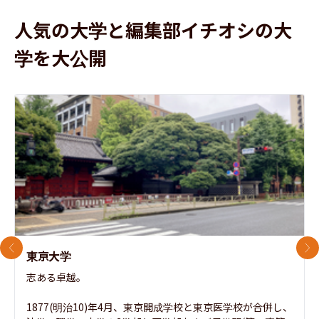
人気の大学と編集部イチオシの大
学を大公開
前のスライド
次
東京大学
志ある卓越。

1877(明治10)年4月、東京開成学校と東京医学校が合併し、