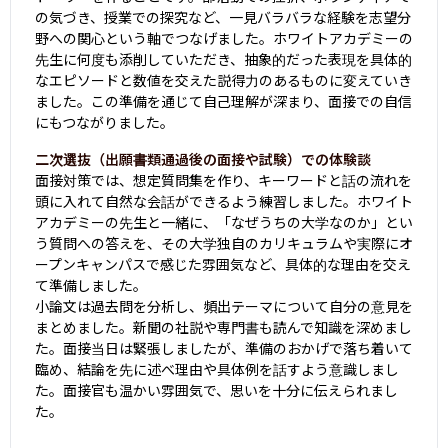
の気づき、授業での探究など、一見バラバラな経験を志望分
野への関心という軸でつなげました。ホワイトアカデミーの
先生に何度も添削していただき、抽象的だった表現を具体的
なエピソードと数値を交えた説得力のあるものに変えていき
ました。この準備を通じて自己理解が深まり、面接での自信
にもつながりました。
二次選抜（出願書類通過後の面接や試験）での体験談
面接対策では、想定質問集を作り、キーワードと話の流れを
頭に入れて自然な会話ができるよう練習しました。ホワイト
アカデミーの先生と一緒に、「なぜうちの大学なのか」とい
う質問への答えを、その大学独自のカリキュラムや実際にオ
ープンキャンパスで感じた雰囲気など、具体的な理由を交え
て準備しました。

小論文は過去問を分析し、頻出テーマについて自分の意見を
まとめました。新聞の社説や専門書も読んで知識を深めまし
た。面接当日は緊張しましたが、準備のおかげで落ち着いて
臨め、結論を先に述べ理由や具体例を話すよう意識しまし
た。面接官も温かい雰囲気で、思いを十分に伝えられまし
た。