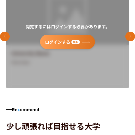
閲覧するにはログインする必要があります。
前のスライド
次
ログインする
無料
University Name
Overview
Re
c
ommend
少し頑張れば目指せる大学