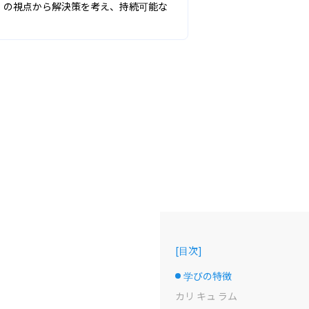
」の視点から解決策を考え、持続可能な
[
目次
]
学びの特徴
選択中のドット
カリ キュ ラム