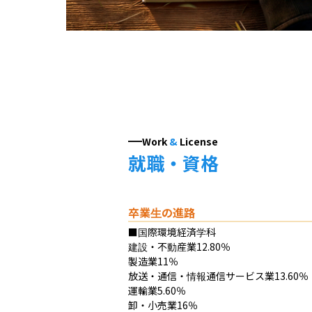
Work
&
License
就職・資格
卒業生の進路
■国際環境経済学科

建設・不動産業12.80％

製造業11％

放送・通信・情報通信サービス業13.60％

運輸業5.60％

卸・小売業16％
