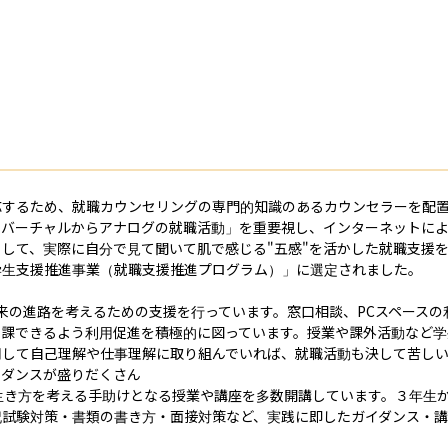
応するため、就職カウンセリングの専門的知識のあるカウンセラーを配
「バーチャルからアナログの就職活動」を重要視し、インターネットに
して、実際に自分で見て聞いて肌で感じる"五感"を活かした就職支援
生支援推進事業（就職支援推進プログラム）」に選定されました。

来の進路を考えるための支援を行っています。窓口相談、PCスペース
来課できるよう利用促進を積極的に図っています。授業や課外活動など学
して自己理解や仕事理解に取り組んでいれば、就職活動も決して苦しい
ダンスが盛りだくさん

生き方を考える手助けとなる授業や講座を多数開講しています。３年生
試験対策・書類の書き方・面接対策など、実践に即したガイダンス・講