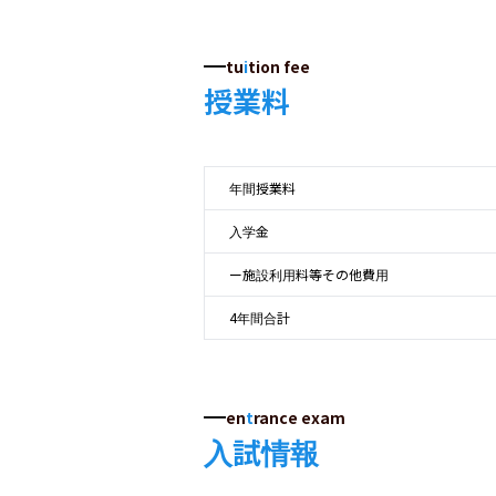
tu
i
tion fee
授業料
年間授業料
入学金
ー施設利用料等その他費用
4年間合計
en
t
rance exam
入試情報