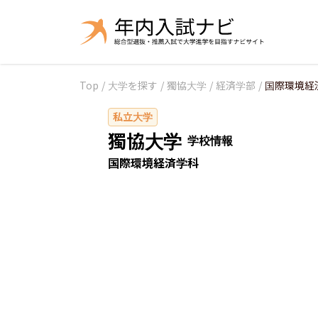
Top
/
大学を探す
/
獨協大学
/
経済学部
/
国際環境経
私立大学
獨協大学
学校情報
国際環境経済学科