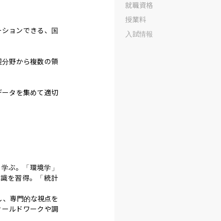
就職資格
授業料
ーションできる、国
入試情報
辺分野から複数の領
データを集めて適切
を学ぶ。「環境学」
知識を習得。「統計
し、専門的な視点を
ィールドワークや調