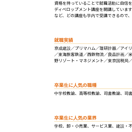
資格を持っていることで就職活動に自信
ディベロップメント講座を開講していま
など、どの講座も学内で受講できるので
就職実績
京成建設／プリマハム／理研計器／アイ
／東海旅客鉄道／西鉄物流／良品計画／
野リゾート・マネジメント／東京国税局
卒業生に人気の職種
中学校教諭、高等校教諭、司書教諭、司
卒業生に人気の業界
学校、卸・小売業、サービス業、建設・