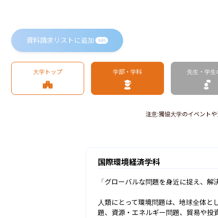
資料請求リストに追加
無料
大学トップ
学部・学科
先生・学生
注意
:
獨協大学のイベントや
国際環境経済学科
「グローバルな問題を身近に捉え、解決
人類にとって環境問題は、地球全体と
題、資源・エネルギー問題、貿易や投