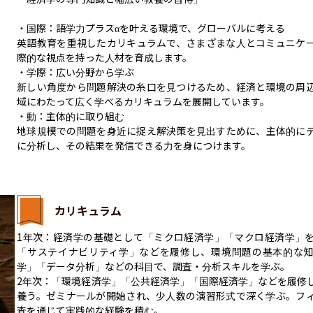
・国際：語学力プラスαを叶える環境で、グローバルに考える

英語教育を重視したカリキュラムで、さまざまな人とコミュニケ
際的な視点を持った人材を育成します。

・学際：広い分野から学ぶ

新しい角度から問題解決の糸口を見つけるため、経済と環境の周
域にわたって広く学べるカリキュラムを展開しています。

・動：主体的に取り組む

地球規模での問題を身近に捉え解決策を見出すために、主体的に
に分析し、その結果を発信できる力を身につけます。
カリキュラム
1年次：経済学の基礎として「ミクロ経済学」「マクロ経済学」
「サステイナビリティ学」などを履修し、環境問題の基本的な
学」「データ分析」などの科目で、調査・分析スキルを学ぶ。

2年次：「環境経済学」「公共経済学」「国際経済学」などを履修
養う。ゼミナールが開始され、少人数の演習形式で深く学ぶ。フ
査を通じて実践的な経験を積む。
