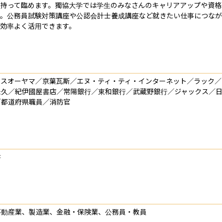
を持って臨めます。獨協大学では学生のみなさんのキャリアアップや資
す。公務員試験対策講座や公認会計士養成講座など就きたい仕事につな
、効率よく活用できます。
リスオーヤマ／京葉瓦斯／エヌ・ティ・ティ・インターネット／ラック
米久／紀伊國屋書店／常陽銀行／東和銀行／武蔵野銀行／ジャックス／
／都道府県職員／消防官
書
不動産業、製造業、金融・保険業、公務員・教員