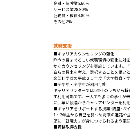
金融・保険業5.60％

サービス業28.80％

公務員・教員4.80％

その他2％
就職支援
■キャリアカウンセリングの強化

昨今の目まぐるしい就職環境の変化に対
かなカウンセリングを実施しています。
自らの将来を考え、選択することを狙いと
文部科学省の平成２１年度「大学教育・学
■全学年・全学生が利用可能

キャリアセンターでは1年生のうちから将
ず利用可能です。一人でも多くの学生が
に、早い段階からキャリアセンターを利用
■キャリアをサポートする授業･講座･ガイ
1・2年生から自己を見つめ将来の進路や
頭に「就職力」が身につけられるよう筆記
■資格取得支援
