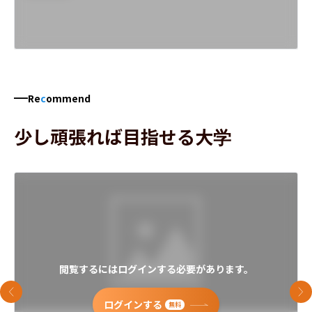
Re
c
ommend
少し頑張れば目指せる大学
閲覧するにはログインする必要があります。
前のスライド
次
ログインする
無料