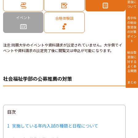
選抜に
ついて
イベント
合格体験談
各学科
の総合
型選抜
の対策
ポイン
ト
注意
:
同朋大学のイベントや資料請求が設定されていません。大学側でイ
ベントや資料請求の設定完了後に閲覧又は申込が可能になります。
総合型
選抜に
対する
よくあ
る質問
社会福祉学部の公募推薦の対策
まとめ
目次
1
実施している年内入試の種類と日程について