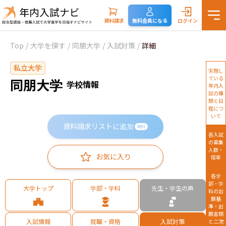
資料請求
無料会員になる
ログイン
Top
/
大学を探す
/
同朋大学
/
入試対策
/
詳細
私立大学
実施し
ている
同朋大学
学校情報
年内入
試の種
類と日
程につ
いて
資料請求リストに追加
無料
各入試
の募集
人数・
お気に入り
倍率
各学
部・学
大学トップ
学部・学科
先生・学生の声
科の出
願基
準・出
願書類
入試情報
就職・資格
入試対策
と二次