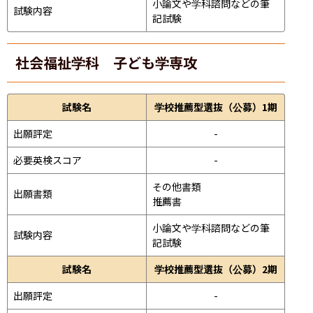
小論文や学科諮問などの筆
試験内容
記試験
社会福祉学科 子ども学専攻
試験名
学校推薦型選抜（公募）1期
出願評定
-
必要英検スコア
-
その他書類

出願書類
推薦書
小論文や学科諮問などの筆
試験内容
記試験
試験名
学校推薦型選抜（公募）2期
出願評定
-