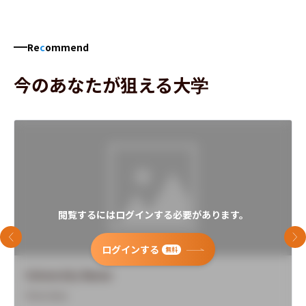
Re
c
ommend
今のあなたが狙える大学
閲覧するにはログインする必要があります。
前のスライド
次
ログインする
無料
University Name
Overview