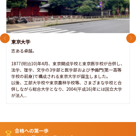
前のスライド
次
東京大学
志ある卓越。

1877(明治10)年4月、東京開成学校と東京医学校が合併し、
法学、理学、文学の3学部と医学部および予備門(第一高等
学校の前身)で構成される東京大学が誕生しました。

以後、工部大学校や東京農林学校等、さまざまな学校と合
併しながら総合大学となり、2004(平成16)年には国立大学
が法人...
合格への第一歩