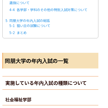
選抜について
4-4
各学部・学科のその他の特別入試対策について
5
同朋大学の年内入試の総括
5-1
狙い目の試験について
5-2
まとめ
同朋大学の年内入試の一覧
実施している年内入試の種類について
社会福祉学部