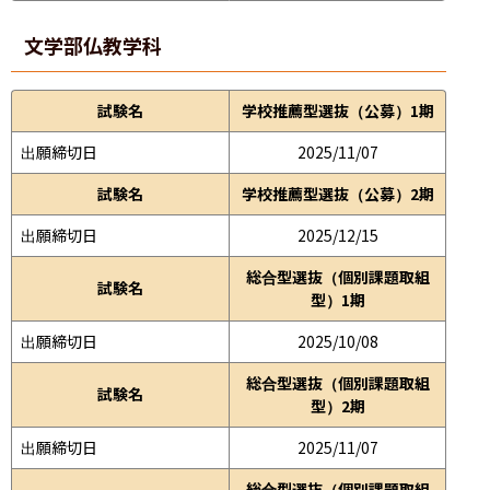
文学部
仏教学科
試験名
学校推薦型選抜（公募）1期
出願締切日
2025/11/07
試験名
学校推薦型選抜（公募）2期
出願締切日
2025/12/15
総合型選抜（個別課題取組
試験名
型）1期
出願締切日
2025/10/08
総合型選抜（個別課題取組
試験名
型）2期
出願締切日
2025/11/07
総合型選抜（個別課題取組