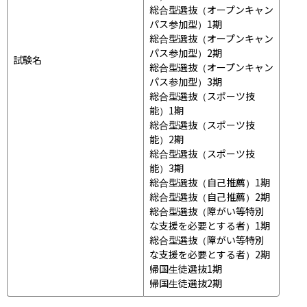
総合型選抜（オープンキャン
パス参加型）1期

総合型選抜（オープンキャン
パス参加型）2期

試験名
総合型選抜（オープンキャン
パス参加型）3期

総合型選抜（スポーツ技
能）1期

総合型選抜（スポーツ技
能）2期

総合型選抜（スポーツ技
能）3期

総合型選抜（自己推薦）1期

総合型選抜（自己推薦）2期

総合型選抜（障がい等特別
な支援を必要とする者）1期

総合型選抜（障がい等特別
な支援を必要とする者）2期

帰国生徒選抜1期

帰国生徒選抜2期