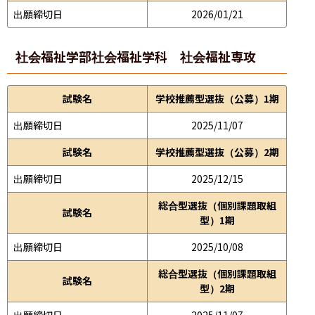
出願締切日
2026/01/21
社会福祉学部
社会福祉学科 社会福祉専攻
試験名
学校推薦型選抜（公募）1期
出願締切日
2025/11/07
試験名
学校推薦型選抜（公募）2期
出願締切日
2025/12/15
総合型選抜（個別課題取組
試験名
型）1期
出願締切日
2025/10/08
総合型選抜（個別課題取組
試験名
型）2期
出願締切日
2025/11/07