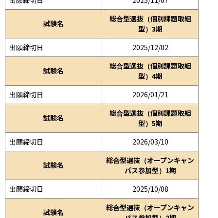
総合型選抜（個別課題取組
試験名
型）3期
出願締切日
2025/12/02
総合型選抜（個別課題取組
試験名
型）4期
出願締切日
2026/01/21
総合型選抜（個別課題取組
試験名
型）5期
出願締切日
2026/03/10
総合型選抜（オープンキャン
試験名
パス参加型）1期
出願締切日
2025/10/08
総合型選抜（オープンキャン
試験名
パス参加型）2期