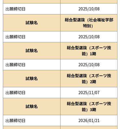
出願締切日
2025/10/08
総合型選抜（社会福祉学部
試験名
特別）
出願締切日
2025/10/08
総合型選抜（スポーツ技
試験名
能）1期
出願締切日
2025/10/08
総合型選抜（スポーツ技
試験名
能）2期
出願締切日
2025/11/07
総合型選抜（スポーツ技
試験名
能）3期
出願締切日
2026/01/21