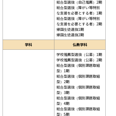
総合型選抜（自己推薦）2期

総合型選抜（障がい等特別
な支援を必要とする者）1期

総合型選抜（障がい等特別
な支援を必要とする者）2期

帰国生徒選抜1期

帰国生徒選抜2期
学科
仏教学科
学校推薦型選抜（公募）1期

学校推薦型選抜（公募）2期

総合型選抜（個別課題取組
型）1期

総合型選抜（個別課題取組
型）2期

総合型選抜（個別課題取組
型）3期

総合型選抜（個別課題取組
型）4期

総合型選抜（個別課題取組
型）5期
