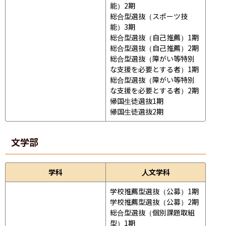
能）2期

総合型選抜（スポーツ技
能）3期

総合型選抜（自己推薦）1期

総合型選抜（自己推薦）2期

総合型選抜（障がい等特別
な支援を必要とする者）1期

総合型選抜（障がい等特別
な支援を必要とする者）2期

帰国生徒選抜1期

帰国生徒選抜2期
文学部
学科
人文学科
学校推薦型選抜（公募）1期

学校推薦型選抜（公募）2期

総合型選抜（個別課題取組
型）1期
