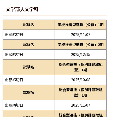
文学部
人文学科
試験名
学校推薦型選抜（公募）1期
出願締切日
2025/11/07
試験名
学校推薦型選抜（公募）2期
出願締切日
2025/12/15
総合型選抜（個別課題取組
試験名
型）1期
出願締切日
2025/10/08
総合型選抜（個別課題取組
試験名
型）2期
出願締切日
2025/11/07
総合型選抜（個別課題取組