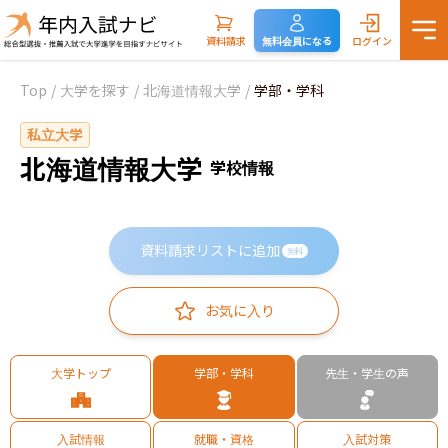
資料請求
無料会員になる
ログイン
Top
/
大学を探す
/
北海道情報大学
/
学部・学科
私立大学
北海道情報大学
学校情報
資料請求リストに追加
無料
お気に入り
大学トップ
学部・学科
先生・学生の声
入試情報
就職・資格
入試対策