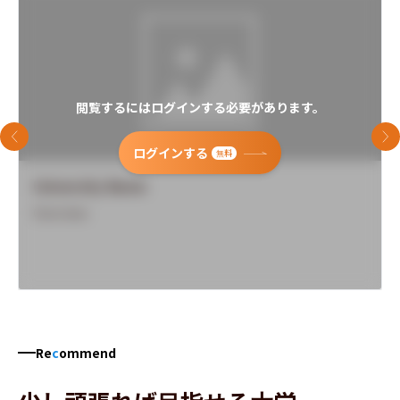
閲覧するにはログインする必要があります。
前のスライド
次
ログインする
無料
University Name
Overview
Re
c
ommend