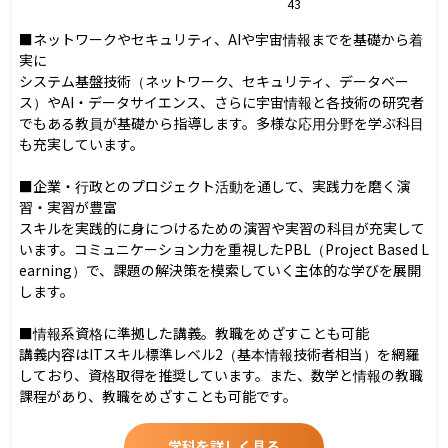
43
■ネットワークやセキュリティ、AIや宇宙情報までを基礎から着
実に

システム基盤技術（ネットワーク、セキュリティ、データベー
ス）やAI・データサイエンス、さらに宇宙情報と各技術の研究者
でもある教員が基礎から指導します。多様な応用分野を学ぶ科目
も充実しています。

■企業・行政とのプロジェクト活動を通して、実践力を磨く演
習・実習が豊富

スキルを実践的に身につけるための演習や実習の科目が充実して
います。コミュニケーション力を重視したPBL（Project Based L
earning）で、課題の解決策を模索していく主体的な学びを展開
します。

■情報系資格に準拠した講義。教職をめざすことも可能

講義内容はITスキル標準レベル2（基本情報技術者相当）を網羅
しており、資格取得を推奨しています。また、数学と情報の教職
課程があり、教職をめざすことも可能です。
学科を詳しく見る