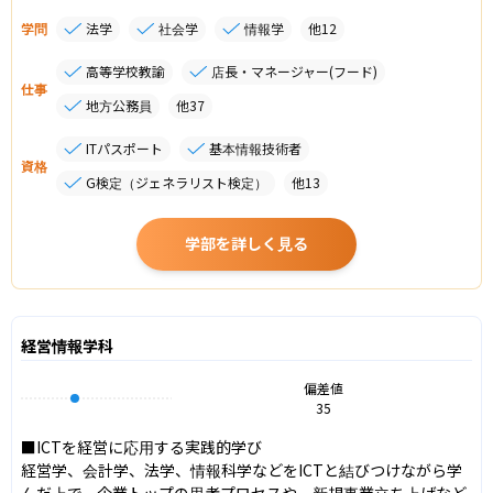
学問
法学
社会学
情報学
他
12
高等学校教諭
店長・マネージャー(フード)
仕事
地方公務員
他
37
ITパスポート
基本情報技術者
資格
G検定（ジェネラリスト検定）
他
13
学部を詳しく見る
経営情報学科
偏差値
35
■ICTを経営に応用する実践的学び

経営学、会計学、法学、情報科学などをICTと結びつけながら学
んだ上で、企業トップの思考プロセスや、新規事業立ち上げなど