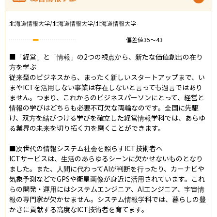
北海道情報大学/北海道情報大学/北海道情報大学
偏差値
35
〜
43
■「経営」と「情報」の2つの視点から、新たな価値創出の在り
方を学ぶ

従来型のビジネスから、まったく新しいスタートアップまで、い
まやICTを活用しない事業は存在しないと言っても過言ではあり
ません。つまり、これからのビジネスパーソンにとって、経営と
情報の学びはどちらも必要不可欠な両輪なのです。全国に先駆
け、双方を結びつける学びを確立した経営情報学科では、あらゆ
る業界の未来を切り拓く力を磨くことができます。

■次世代の情報システム社会を照らすICT技術者へ

ICTサービスは、生活のあらゆるシーンに欠かせないものとなり
ました。また、人間に代わってAIが判断を行ったり、カーナビや
気象予測などでGPSや衛星画像が身近に活用されています。これ
らの開発・運用にはシステムエンジニア、AIエンジニア、宇宙情
報の専門家が欠かせません。システム情報学科では、暮らしの豊
かさに貢献する高度なICT技術者を育てます。