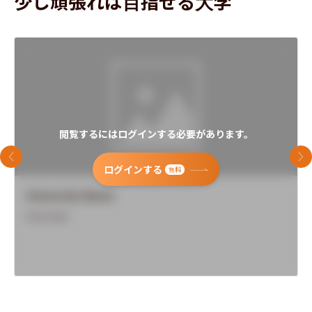
少し頑張れば目指せる大学
閲覧するにはログインする必要があります。
前のスライド
次
ログインする
無料
University Name
Overview