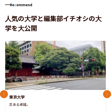
Re
c
ommend
人気の大学と編集部イチオシの大
学を大公開
前のスライド
次
東京大学
志ある卓越。
