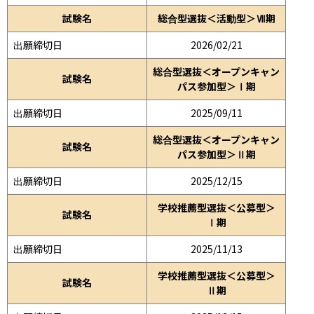
試験名
総合型選抜＜活動型＞Ⅶ期
出願締切日
2026/02/21
総合型選抜＜オープンキャン
試験名
パス参加型＞Ⅰ期
出願締切日
2025/09/11
総合型選抜＜オープンキャン
試験名
パス参加型＞Ⅱ期
出願締切日
2025/12/15
学校推薦型選抜＜公募型＞
試験名
Ⅰ期
出願締切日
2025/11/13
学校推薦型選抜＜公募型＞
試験名
Ⅱ期