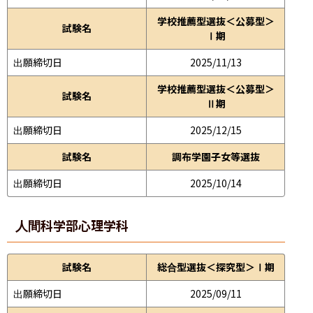
学校推薦型選抜＜公募型＞
試験名
Ⅰ期
出願締切日
2025/11/13
学校推薦型選抜＜公募型＞
試験名
Ⅱ期
出願締切日
2025/12/15
試験名
調布学園子女等選抜
出願締切日
2025/10/14
人間科学部
心理学科
試験名
総合型選抜＜探究型＞Ⅰ期
出願締切日
2025/09/11