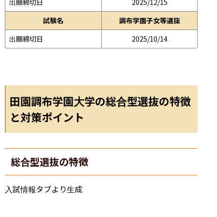
出願締切日
2025/12/15
試験名
調布学園子女等選抜
出願締切日
2025/10/14
田園調布学園大学の総合型選抜の特徴
と対策ポイント
総合型選抜の特徴
入試情報タブより生成