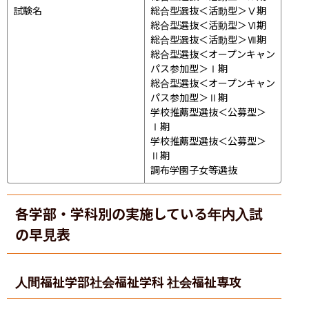
試験名
総合型選抜＜活動型＞Ⅴ期

総合型選抜＜活動型＞Ⅵ期

総合型選抜＜活動型＞Ⅶ期

総合型選抜＜オープンキャン
パス参加型＞Ⅰ期

総合型選抜＜オープンキャン
パス参加型＞Ⅱ期

学校推薦型選抜＜公募型＞
Ⅰ期

学校推薦型選抜＜公募型＞
Ⅱ期

調布学園子女等選抜
各学部・学科別の実施している年内入試
の早見表
人間福祉学部
社会福祉学科 社会福祉専攻