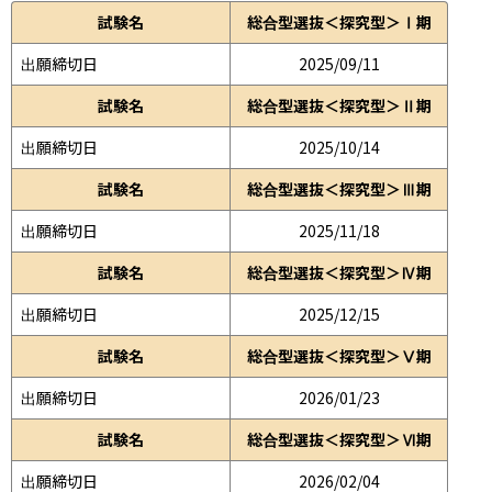
試験名
総合型選抜＜探究型＞Ⅰ期
出願締切日
2025/09/11
試験名
総合型選抜＜探究型＞Ⅱ期
出願締切日
2025/10/14
試験名
総合型選抜＜探究型＞Ⅲ期
出願締切日
2025/11/18
試験名
総合型選抜＜探究型＞Ⅳ期
出願締切日
2025/12/15
試験名
総合型選抜＜探究型＞Ⅴ期
出願締切日
2026/01/23
試験名
総合型選抜＜探究型＞Ⅵ期
出願締切日
2026/02/04