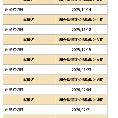
出願締切日
2025/10/14
試験名
総合型選抜＜活動型＞Ⅲ期
出願締切日
2025/11/18
試験名
総合型選抜＜活動型＞Ⅳ期
出願締切日
2025/12/15
試験名
総合型選抜＜活動型＞Ⅴ期
出願締切日
2026/01/23
試験名
総合型選抜＜活動型＞Ⅵ期
出願締切日
2026/02/04
試験名
総合型選抜＜活動型＞Ⅶ期
出願締切日
2026/02/21