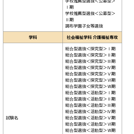
学校推薦型選抜＜公募型＞
Ⅰ期

学校推薦型選抜＜公募型＞
Ⅱ期

調布学園子女等選抜
学科
社会福祉学科 介護福祉専攻
総合型選抜＜探究型＞Ⅰ期

総合型選抜＜探究型＞Ⅱ期

総合型選抜＜探究型＞Ⅲ期

総合型選抜＜探究型＞Ⅳ期

総合型選抜＜探究型＞Ⅴ期

総合型選抜＜探究型＞Ⅵ期

総合型選抜＜探究型＞Ⅶ期

総合型選抜＜活動型＞Ⅰ期

総合型選抜＜活動型＞Ⅱ期

総合型選抜＜活動型＞Ⅲ期

総合型選抜＜活動型＞Ⅳ期

試験名
総合型選抜＜活動型＞Ⅴ期

総合型選抜＜活動型＞Ⅵ期

総合型選抜＜活動型＞Ⅶ期
