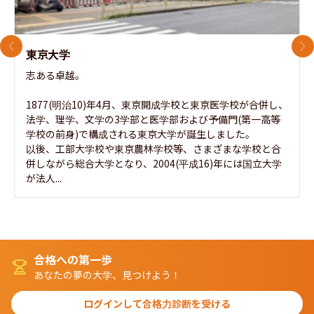
前のスライド
次
東京大学
志ある卓越。

1877(明治10)年4月、東京開成学校と東京医学校が合併し、
法学、理学、文学の3学部と医学部および予備門(第一高等
学校の前身)で構成される東京大学が誕生しました。

以後、工部大学校や東京農林学校等、さまざまな学校と合
併しながら総合大学となり、2004(平成16)年には国立大学
が法人...
合格への第一歩
あなたの夢の大学、見つけよう！
ログインして合格力診断を受ける