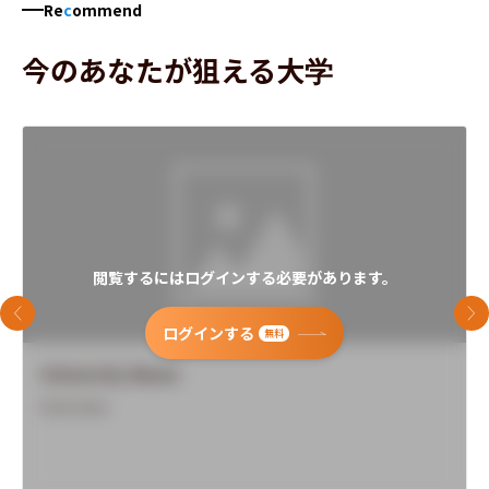
Re
c
ommend
今のあなたが狙える大学
閲覧するにはログインする必要があります。
前のスライド
次
ログインする
無料
University Name
Overview