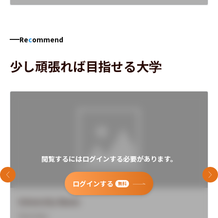
Re
c
ommend
少し頑張れば目指せる大学
閲覧するにはログインする必要があります。
前のスライド
次
ログインする
無料
University Name
Overview