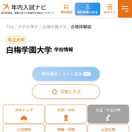
資料請求
無料会員になる
ログイン
Top
/
大学を探す
/
白梅学園大学
/
合格体験談
私立大学
白梅学園大学
学校情報
資料請求リストに追加
無料
お気に入り
大学トップ
学部・学科
先生・学生の声
入試情報
就職・資格
入試対策