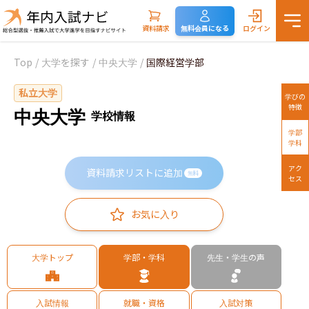
資料請求
無料会員になる
ログイン
Top
/
大学を探す
/
中央大学
/
国際経営学部
私立大学
学びの
特徴
中央大学
学校情報
学部
学科
アク
資料請求リストに追加
無料
セス
お気に入り
大学トップ
学部・学科
先生・学生の声
入試情報
就職・資格
入試対策