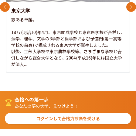
前のスライド
次
東京大学
志ある卓越。

1877(明治10)年4月、東京開成学校と東京医学校が合併し、
法学、理学、文学の3学部と医学部および予備門(第一高等
学校の前身)で構成される東京大学が誕生しました。

以後、工部大学校や東京農林学校等、さまざまな学校と合
併しながら総合大学となり、2004(平成16)年には国立大学
が法人...
合格への第一歩
あなたの夢の大学、見つけよう！
ログインして合格力診断を受ける