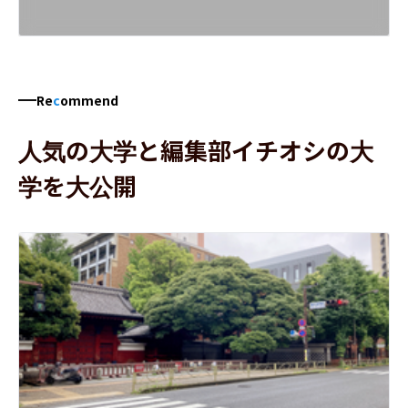
Re
c
ommend
人気の大学と編集部イチオシの大
学を大公開