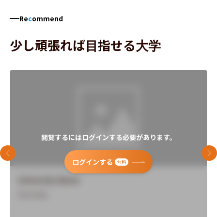
Re
c
ommend
少し頑張れば目指せる大学
閲覧するにはログインする必要があります。
前のスライド
次
ログインする
無料
University Name
Overview