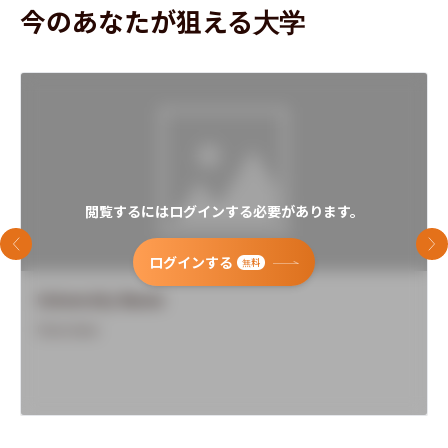
今のあなたが狙える大学
閲覧するにはログインする必要があります。
前のスライド
次
ログインする
無料
University Name
Overview