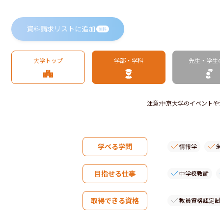
資料請求リストに追加
無料
大学トップ
学部・学科
先生・学生
注意
:
中京大学のイベントや
学べる学問
情報学
目指せる仕事
中学校教諭
取得できる資格
教員資格認定