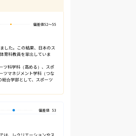
偏差値
52
〜
55
きました。この結果、日本のス
体育科教員を輩出していま
ーツ科学科（高める）、スポ
ポーツマネジメント学科（つな
の総合学部として、スポーツ
偏差値
53
では、レクリエーションやス