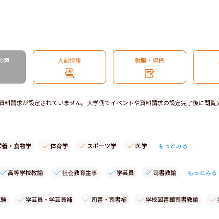
の声
入試情報
就職・資格
資料請求が設定されていません。大学側でイベントや資料請求の設定完了後に閲覧
栄養・食物学
体育学
スポーツ学
医学
もっとみる
高等学校教諭
社会教育主事
学芸員
司書教諭
もっとみる
試験
学芸員・学芸員補
司書・司書補
学校図書館司書教諭