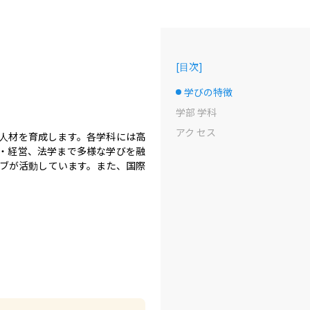
[
目次
]
学びの特徴
選択中のドット
学部 学科
アク セス
人材を育成します。各学科には高
・経営、法学まで多様な学びを融
ラブが活動しています。また、国際