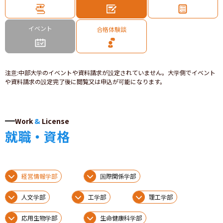
イベント
合格体験談
注意
:
中部大学のイベントや資料請求が設定されていません。大学側でイベント
や資料請求の設定完了後に閲覧又は申込が可能になります。
Work
&
License
就職・資格
経営情報学部
国際関係学部
人文学部
工学部
理工学部
応用生物学部
生命健康科学部