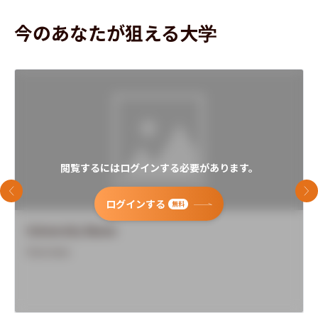
今のあなたが狙える大学
閲覧するにはログインする必要があります。
前のスライド
次
ログインする
無料
University Name
Overview