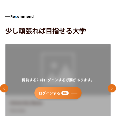
Re
c
ommend
少し頑張れば目指せる大学
閲覧するにはログインする必要があります。
前のスライド
次
ログインする
無料
University Name
Overview