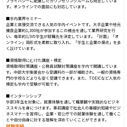
プライバシーに配慮したカウンセリングルームも用意していま
す。オンラインでの面談にも対応しています。

■学内業界セミナー

企業と直接交流できる人気の学内イベントです。大手企業や地元
優良企業約1,300社が参加するこの機会を通して業界研究を行
い、毎年約1/3の学生が就職先を決定しています。「対面」「オ
ンライン」両形式を柔軟に取り入れ、「学生と企業の接点」を多
く設けています。

■資格取得にむけた講座・検定

資格取得対策講座・公務員試験対策講座を学内で開講していま
す。中部大学後援会から受講料の一部が補助され、一般の資格専
門の学校などよりも安く受講できます。また、TOEICなど人気の
検定も学内で受験が可能です。

■インターンシップ

学部3年生を対象に、就業体験を通して職業観や実践的なビジネ
ススキルを身につけます。事前講座で社会人の基礎的知識やビジ
ネスマナーを習得し、企業・官公庁での就業体験を通して働くこ
とや自分自身に対する理解を深めていくことができます。
就職実績