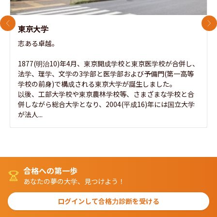
前のスライド
次
東京大学
志ある卓越。

1877(明治10)年4月、東京開成学校と東京医学校が合併し、
法学、理学、文学の3学部と医学部および予備門(第一高等
学校の前身)で構成される東京大学が誕生しました。

以後、工部大学校や東京農林学校等、さまざまな学校と合
併しながら総合大学となり、2004(平成16)年には国立大学
が法人...
合格への第一歩
あなたの夢の大学、見つけよう！
ログインして合格力診断を受ける