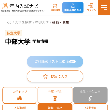
資料請求
無料会員になる
ログイン
Top
/
大学を探す
/
中部大学
/
就職・資格
私立大学
中部大学
学校情報
資料請求リストに追加
無料
お気に入り
大学トップ
学部・学科
先生・学生の声
入試情報
就職・資格
入試対策