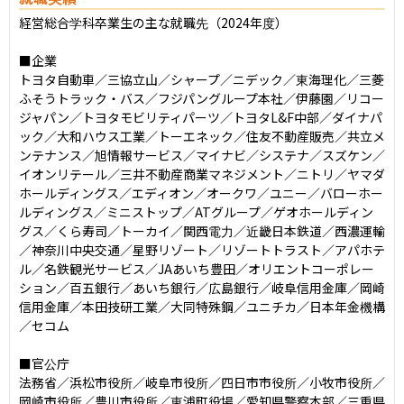
経営総合学科卒業生の主な就職先（2024年度）

■企業

トヨタ自動車／三協立山／シャープ／ニデック／東海理化／三菱
ふそうトラック・バス／フジパングループ本社／伊藤園／リコー
ジャパン／トヨタモビリティパーツ／トヨタL&F中部／ダイナパ
ック／大和ハウス工業／トーエネック／住友不動産販売／共立メ
ンテナンス／旭情報サービス／マイナビ／システナ／スズケン／
イオンリテール／三井不動産商業マネジメント／ニトリ／ヤマダ
ホールディングス／エディオン／オークワ／ユニー／バローホー
ルディングス／ミニストップ／ATグループ／ゲオホールディン
グス／くら寿司／トーカイ／関西電力／近畿日本鉄道／西濃運輸
／神奈川中央交通／星野リゾート／リゾートトラスト／アパホテ
ル／名鉄観光サービス／JAあいち豊田／オリエントコーポレー
ション／百五銀行／あいち銀行／広島銀行／岐阜信用金庫／岡崎
信用金庫／本田技研工業／大同特殊鋼／ユニチカ／日本年金機構
／セコム

■官公庁

法務省／浜松市役所／岐阜市役所／四日市市役所／小牧市役所／
岡崎市役所／豊川市役所／東浦町役場／愛知県警察本部／三重県