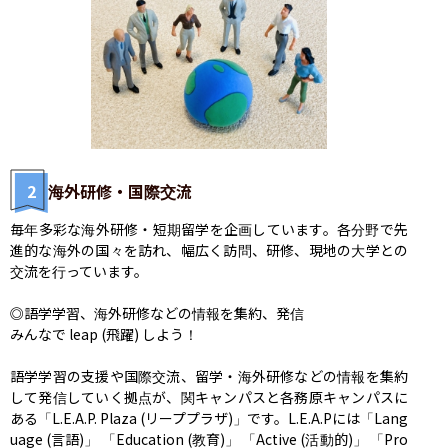
2
海外研修・国際交流
毎年多彩な海外研修・短期留学を企画しています。各分野で先
進的な海外の国々を訪れ、幅広く訪問、研修、現地の大学との
交流を行っています。

◎語学学習、海外研修などの情報を集約、発信

みんなで leap (飛躍) しよう！

語学学習の支援や国際交流、留学・海外研修などの情報を集約
して発信していく拠点が、関キャンパスと各務原キャンパスに
ある「L.E.A.P. Plaza (リーププラザ)」です。L.E.A.Pには「Lang
uage (言語)」 「Education (教育)」 「Active (活動的)」 「Pro