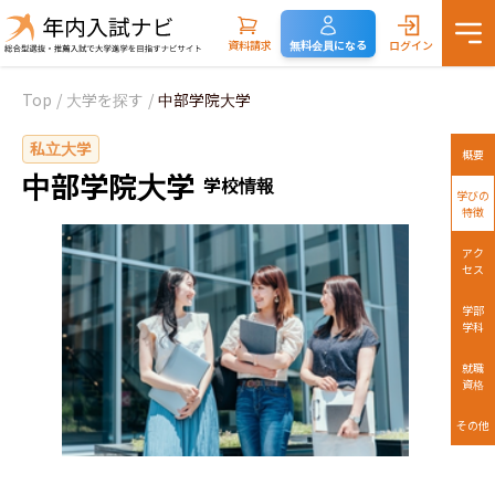
資料請求
無料会員になる
ログイン
Top
/
大学を探す
/
中部学院大学
私立大学
概要
中部学院大学
学校情報
学びの
特徴
アク
セス
学部
学科
就職
資格
その他