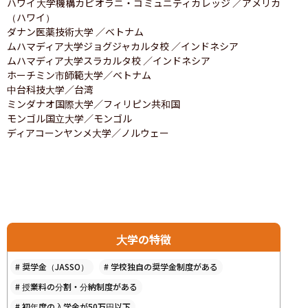
ハワイ大学機構カピオラニ・コミュニティカレッジ ／アメリカ
（ハワイ）

ダナン医薬技術大学 ／ベトナム

ムハマディア大学ジョグジャカルタ校 ／インドネシア

ムハマディア大学スラカルタ校 ／インドネシア

ホーチミン市師範大学／ベトナム

中台科技大学／台湾

ミンダナオ国際大学／フィリピン共和国

モンゴル国立大学／モンゴル

ディアコーンヤンメ大学／ノルウェー
大学の特徴
#
奨学金（JASSO）
#
学校独自の奨学金制度がある
#
授業料の分割・分納制度がある
#
初年度の入学金が50万円以下