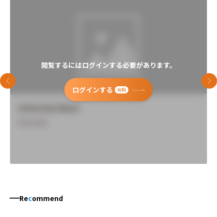
閲覧するにはログインする必要があります。
前のスライド
次
ログインする
無料
University Name
Overview
Re
c
ommend