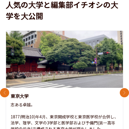
人気の大学と編集部イチオシの大
学を大公開
前のスライド
次
東京大学
志ある卓越。

1877(明治10)年4月、東京開成学校と東京医学校が合併し、
法学、理学、文学の3学部と医学部および予備門(第一高等
学校の前身)で構成される東京大学が誕生しました。
