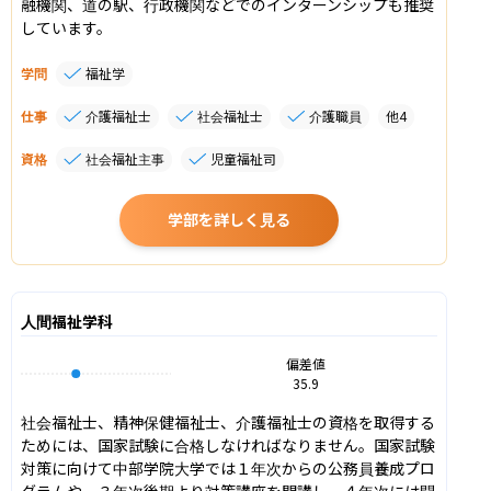
融機関、道の駅、行政機関などでのインターンシップも推奨
しています。
学問
福祉学
仕事
介護福祉士
社会福祉士
介護職員
他
4
資格
社会福祉主事
児童福祉司
学部を詳しく見る
人間福祉学科
偏差値
35.9
社会福祉士、精神保健福祉士、介護福祉士の資格を取得する
ためには、国家試験に合格しなければなりません。国家試験
対策に向けて中部学院大学では１年次からの公務員養成プロ
グラムや、３年次後期より対策講座を開講し、４年次には問