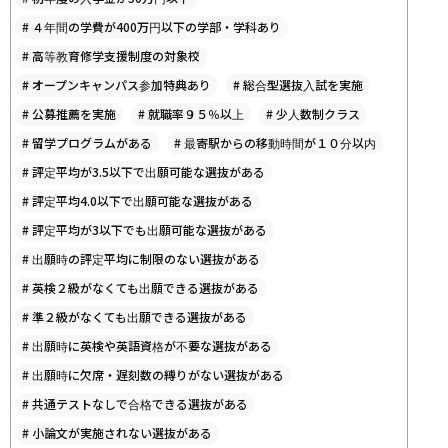
#
４年間の学費が400万円以下の学部・学科あり
#
高等教育修学支援制度の対象校
#
オープンキャンパス参加特典あり
#
総合型選抜入試を実施
#
公募推薦を実施
#
就職率９５％以上
#
少人数制クラス
#
留学プログラムがある
#
最寄駅からの移動時間が１０分以内
#
評定平均が3.5以下で出願可能な選抜がある
#
評定平均4.0以下で出願可能な選抜がある
#
評定平均が3以下でも出願可能な選抜がある
#
出願時の評定平均に制限のない選抜がある
#
英検２級がなくても出願できる選抜がある
#
準２級がなくても出願できる選抜がある
#
出願時に英検や英語資格が不要な選抜がある
#
出願時に欠席・遅刻数の縛りがない選抜がある
#
共通テストなしで合格できる選抜がある
#
小論文が実施されない選抜がある