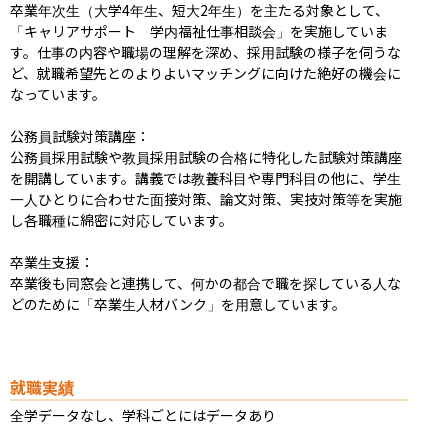
卒業年次生（大学4年生、短大2年生）を主たる対象として、
「キャリアサポート　学内福祉仕事相談会」を実施していま
す。仕事の内容や職場の理解を深め、採用試験の様子を伺うな
ど、就職希望先とのよりよいマッチングに向けた絶好の機会に
なっています。

公務員試験対策講座：

公務員採用試験や教員採用試験の合格に特化した試験対策講座
を開講しています。講義では教養科目や専門科目の他に、学生
一人ひとりに合わせた面接対策、論文対策、実技対策等を実施
し各職種に綿密に対応しています。

卒業生支援：

卒業後も同窓会と連携して、何かの都合で職を探している人な
どのために「卒業生人材バンク」を用意しています。
就職実績
全学データなし、学科ごとにはデータあり