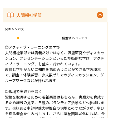
人間福祉学部
関キャンパス
偏差値
35.9
〜
35.9
◎アクティブ・ラーニングの学び

人間福祉学部では講義だけではなく、課題研究やディスカッ
ション、プレゼンテーションといった能動的な学び「アクテ
ィブ・ラーニング」も盛んに行われています。

教員と学生が互いに知性を高め合うことができる学習環境
で、調査・体験学習、少人数ゼミでのディスカッション、グ
ループワークなどが行われます。

◎現場で実践力を磨く

資格を取得するための福祉実習はもちろん、実践力を育成す
るため施設の見学、各種のボランティア活動などへ参加しま
す。信頼ある中部学院大学独自の現場とのつながりが、学び
を得る機会を生み出します。さらに福祉関連以外にもJA、金