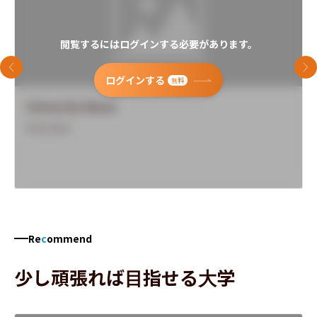
閲覧するにはログインする必要があります。
前のスライド
次
ログインする
無料
University Name
Overview
Re
c
ommend
少し頑張れば目指せる大学