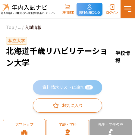
資料請求
無料会員になる
ログイン
Top
/
...
/
入試情報
私立大学
北海道千歳リハビリテーショ
学校情
報
ン大学
資料請求リストに追加
無料
お気に入り
大学トップ
学部・学科
先生・学生の声