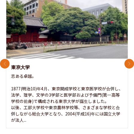
前のスライド
次
東京大学
志ある卓越。

1877(明治10)年4月、東京開成学校と東京医学校が合併し、
法学、理学、文学の3学部と医学部および予備門(第一高等
学校の前身)で構成される東京大学が誕生しました。

以後、工部大学校や東京農林学校等、さまざまな学校と合
併しながら総合大学となり、2004(平成16)年には国立大学
が法人...