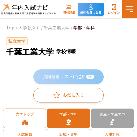
資料請求
無料会員になる
ログイン
Top
/
大学を探す
/
千葉工業大学
/
学部・学科
私立大学
千葉工業大学
学校情報
資料請求リストに追加
無料
お気に入り
大学トップ
学部・学科
先生・学生の声
入試情報
就職・資格
入試対策