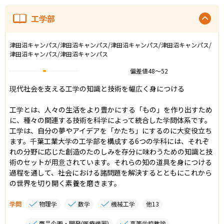
工学部
津田沼キャンパス/津田沼キャンパス/津田沼キャンパス/津田沼キャンパス/
津田沼キャンパス/津田沼キャンパス
偏差値
48
〜
52
現代社会を支える工学の知識と技術を幅広く身につける

工学とは、人々の生活をより豊かにする「もの」を作り出すため
に、種々の関連する技術を科学によって統合した学問体系です。
工学は、自分の夢やアイデアを「かたち」にするのに大変役立ち
ます。千葉工業大学の工学部を構成する6つの学科には、それぞ
れの分野に応じた創造のたのしみを存分に味わうための知識と技
術のセットが用意されています。それらの知の道具を身につける
過程を通して、社会における諸問題を解決するとともにこれから
の世界を切り開く素養を磨きます。
学問
物理学
数学
機械工学
他
13
商品企画・開発(医療機器)
高等学校教諭