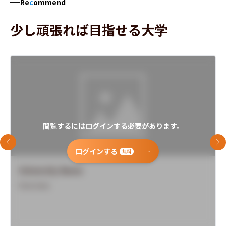
Re
c
ommend
少し頑張れば目指せる大学
閲覧するにはログインする必要があります。
前のスライド
次
ログインする
無料
University Name
Overview