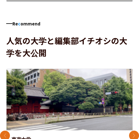
Re
c
ommend
人気の大学と編集部イチオシの大
学を大公開
前のスライド
次
東京大学