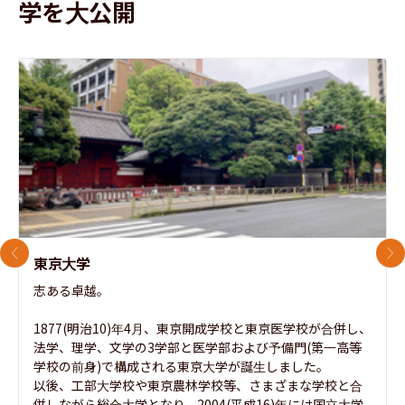
学を大公開
前のスライド
次
東京大学
志ある卓越。

1877(明治10)年4月、東京開成学校と東京医学校が合併し、
法学、理学、文学の3学部と医学部および予備門(第一高等
学校の前身)で構成される東京大学が誕生しました。

以後、工部大学校や東京農林学校等、さまざまな学校と合
併しながら総合大学となり、2004(平成16)年には国立大学