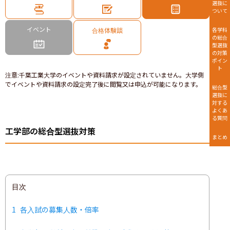
選抜に
ついて
イベント
合格体験談
各学科
の総合
型選抜
の対策
ポイン
ト
注意
:
千葉工業大学のイベントや資料請求が設定されていません。大学側
でイベントや資料請求の設定完了後に閲覧又は申込が可能になります。
総合型
選抜に
対する
よくあ
る質問
工学部の総合型選抜対策
まとめ
目次
1
各入試の募集人数・倍率