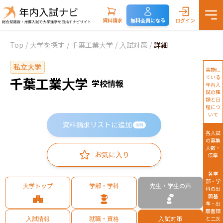
資料請求
無料会員になる
ログイン
Top
/
大学を探す
/
千葉工業大学
/
入試対策
/
詳細
私立大学
実施し
ている
千葉工業大学
学校情報
年内入
試の種
類と日
程につ
いて
資料請求リストに追加
無料
各入試
の募集
人数・
お気に入り
倍率
各学
部・学
大学トップ
学部・学科
先生・学生の声
科の出
願基
準・出
願書類
入試情報
就職・資格
入試対策
と二次