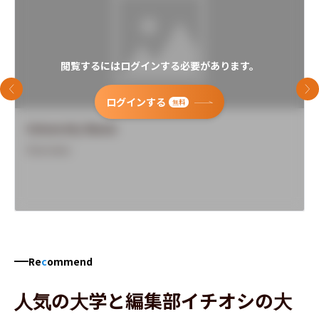
閲覧するにはログインする必要があります。
前のスライド
次
ログインする
無料
University Name
Overview
Re
c
ommend
人気の大学と編集部イチオシの大