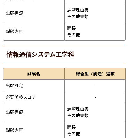
志望理由書

出願書類
その他書類
面接 
試験内容
その他
情報通信システム工学科
試験名
総合型（創造）選抜
出願評定
-
必要英検スコア
-
志望理由書

出願書類
その他書類
面接 
試験内容
その他