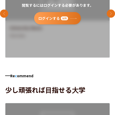
閲覧するにはログインする必要があります。
前のスライド
次
ログインする
無料
University Name
Overview
Re
c
ommend
少し頑張れば目指せる大学