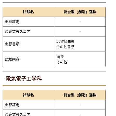
試験名
総合型（創造）選抜
出願評定
-
必要英検スコア
-
志望理由書

出願書類
その他書類
面接 
試験内容
その他
電気電子工学科
試験名
総合型（創造）選抜
出願評定
-
必要英検スコア
-