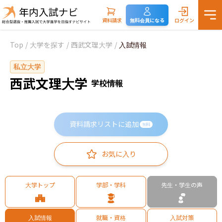
資料請求
無料会員になる
ログイン
Top
/
大学を探す
/
西武文理大学
/
入試情報
私立大学
西武文理大学
学校情報
資料請求リストに追加
無料
お気に入り
大学トップ
学部・学科
先生・学生の声
入試情報
就職・資格
入試対策