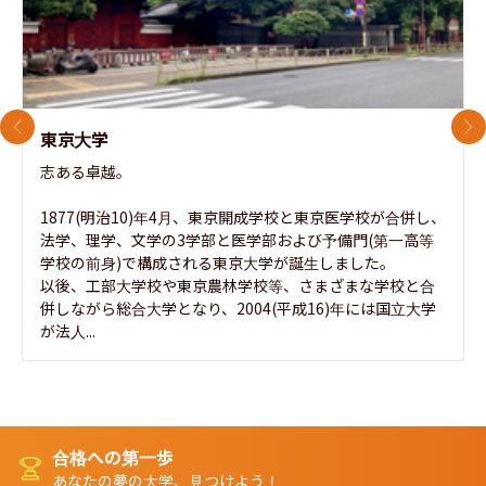
前のスライド
次
東京大学
志ある卓越。

1877(明治10)年4月、東京開成学校と東京医学校が合併し、
法学、理学、文学の3学部と医学部および予備門(第一高等
学校の前身)で構成される東京大学が誕生しました。

以後、工部大学校や東京農林学校等、さまざまな学校と合
併しながら総合大学となり、2004(平成16)年には国立大学
が法人...
合格への第一歩
あなたの夢の大学、見つけよう！