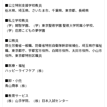
■公立特別支援学校教員

栃木県、埼玉県、さいたま市、千葉県、東京都、長崎県

■私立学校教員

（学）開智学園、（学）東京聖徳学園 聖徳大学附属小学校、
（学）庄原こどもの夢学園

■公務員

厚生労働省一般職、防衛省特別自衛隊幹部候補生、埼玉県庁福祉
職、東京都庁、宇都宮市役所、白岡市役所、太田市役所、小山市
役所、東京都特別区職員

■医療・福祉

ハッピーライフケア（株）

■卸・小売

青山商事（株）

■教育サービス

（株）山手学院、（株）日本入試センター
