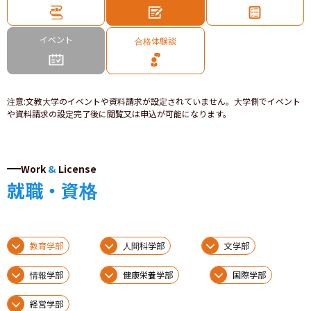
イベント
合格体験談
注意
:
文教大学のイベントや資料請求が設定されていません。大学側でイベント
や資料請求の設定完了後に閲覧又は申込が可能になります。
Work
&
License
就職・資格
教育学部
人間科学部
文学部
情報学部
健康栄養学部
国際学部
経営学部