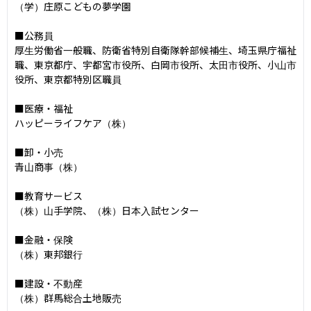
（学）庄原こどもの夢学園

■公務員

厚生労働省一般職、防衛省特別自衛隊幹部候補生、埼玉県庁福祉
職、東京都庁、宇都宮市役所、白岡市役所、太田市役所、小山市
役所、東京都特別区職員

■医療・福祉

ハッピーライフケア（株）

■卸・小売

青山商事（株）

■教育サービス

（株）山手学院、（株）日本入試センター

■金融・保険

（株）東邦銀行

■建設・不動産

（株）群馬総合土地販売
