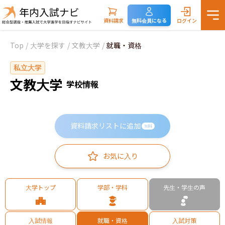
資料請求
無料会員になる
ログイン
Top
/
大学を探す
/
文教大学
/
就職・資格
私立大学
文教大学
学校情報
資料請求リストに追加
無料
お気に入り
大学トップ
学部・学科
先生・学生の声
入試情報
就職・資格
入試対策