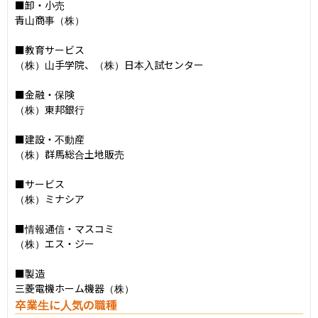
■卸・小売

青山商事（株）

■教育サービス

（株）山手学院、（株）日本入試センター

■金融・保険

（株）東邦銀行

■建設・不動産

（株）群馬総合土地販売

■サービス

（株）ミナシア

■情報通信・マスコミ

（株）エス・ジー

■製造

三菱電機ホーム機器（株）
卒業生に人気の職種