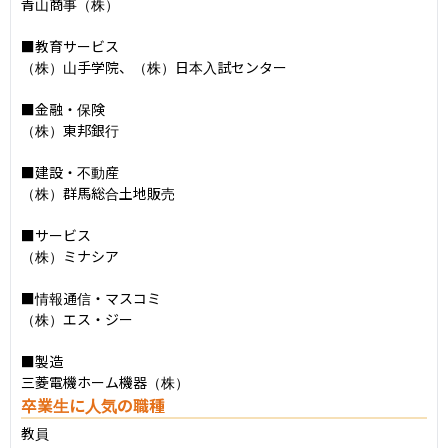
青山商事（株）

■教育サービス

（株）山手学院、（株）日本入試センター

■金融・保険

（株）東邦銀行

■建設・不動産

（株）群馬総合土地販売

■サービス

（株）ミナシア

■情報通信・マスコミ

（株）エス・ジー

■製造

三菱電機ホーム機器（株）
卒業生に人気の職種
教員