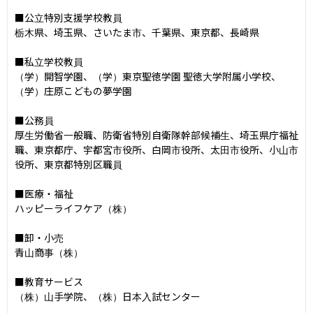
■公立特別支援学校教員

栃木県、埼玉県、さいたま市、千葉県、東京都、長崎県

■私立学校教員

（学）開智学園、（学）東京聖徳学園 聖徳大学附属小学校、
（学）庄原こどもの夢学園

■公務員

厚生労働省一般職、防衛省特別自衛隊幹部候補生、埼玉県庁福祉
職、東京都庁、宇都宮市役所、白岡市役所、太田市役所、小山市
役所、東京都特別区職員

■医療・福祉

ハッピーライフケア（株）

■卸・小売

青山商事（株）

■教育サービス

（株）山手学院、（株）日本入試センター
