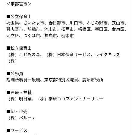
＜宇都宮市＞

■公立保育士

埼玉県、さいたま市、春日部市、川口市、ふじみ野市、狭山市、
習志野市、船橋市、流山市、松戸市、板橋区、墨田区、台東区、
足立区、つくば市、福島市、栃木市

■私立保育士

（株）こどもの森、（株）日本保育サービス、ライクキッズ
（株）

■公務員

裁判所職員一般職、東京都特別区職員、鹿沼市役所

■医療・福祉

（株）明日葉、（株）学研ココファン・ナーサリー

■卸・小売

（株）ベルーナ

■サービス
