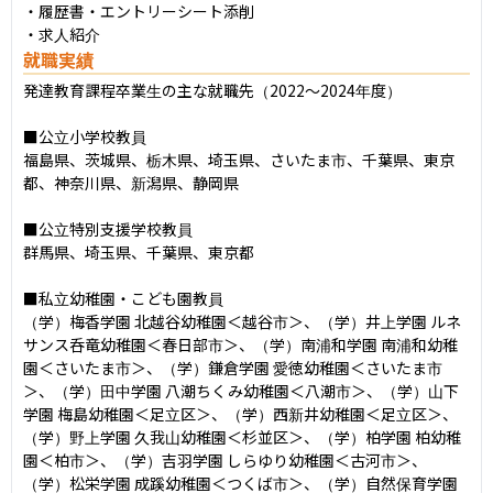
・履歴書・エントリーシート添削

・求人紹介
就職実績
発達教育課程卒業生の主な就職先（2022〜2024年度）

■公立小学校教員

福島県、茨城県、栃木県、埼玉県、さいたま市、千葉県、東京
都、神奈川県、新潟県、静岡県

■公立特別支援学校教員

群馬県、埼玉県、千葉県、東京都

■私立幼稚園・こども園教員

（学）梅香学園 北越谷幼稚園＜越谷市＞、（学）井上学園 ルネ
サンス呑竜幼稚園＜春日部市＞、（学）南浦和学園 南浦和幼稚
園＜さいたま市＞、（学）鎌倉学園 愛徳幼稚園＜さいたま市
＞、（学）田中学園 八潮ちくみ幼稚園＜八潮市＞、（学）山下
学園 梅島幼稚園＜足立区＞、（学）西新井幼稚園＜足立区＞、
（学）野上学園 久我山幼稚園＜杉並区＞、（学）柏学園 柏幼稚
園＜柏市＞、（学）吉羽学園 しらゆり幼稚園＜古河市＞、
（学）松栄学園 成蹊幼稚園＜つくば市＞、（学）自然保育学園