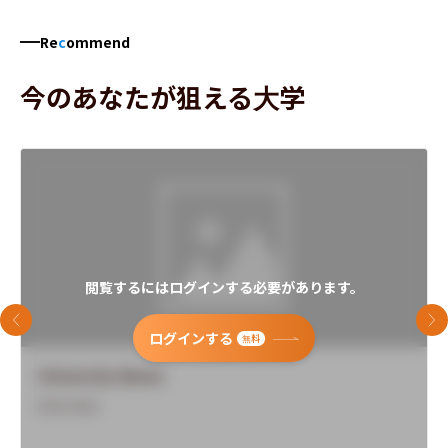
Re
c
ommend
今のあなたが狙える大学
閲覧するにはログインする必要があります。
前のスライド
次
ログインする
無料
University Name
Overview