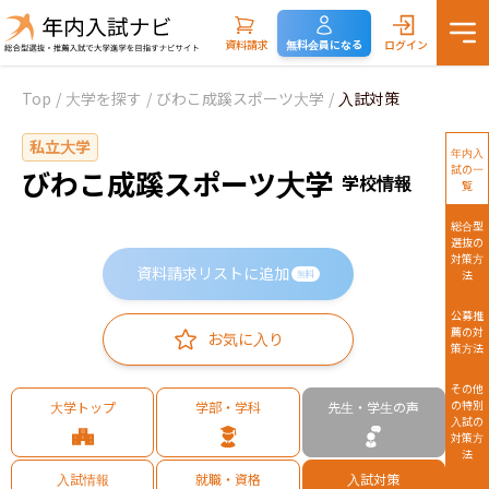
資料請求
無料会員になる
ログイン
Top
/
大学を探す
/
びわこ成蹊スポーツ大学
/
入試対策
私立大学
年内入
試の一
びわこ成蹊スポーツ大学
学校情報
覧
総合型
選抜の
対策方
資料請求リストに追加
法
無料
公募推
薦の対
お気に入り
策方法
その他
の特別
大学トップ
学部・学科
先生・学生の声
入試の
対策方
法
入試情報
就職・資格
入試対策