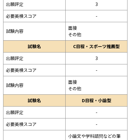
出願評定
3
必要英検スコア
-
面接 
試験内容
その他
試験名
C日程・スポーツ推薦型
出願評定
3
必要英検スコア
-
面接 
試験内容
その他
試験名
D日程・小論型
出願評定
-
必要英検スコア
-
小論文や学科諮問などの筆