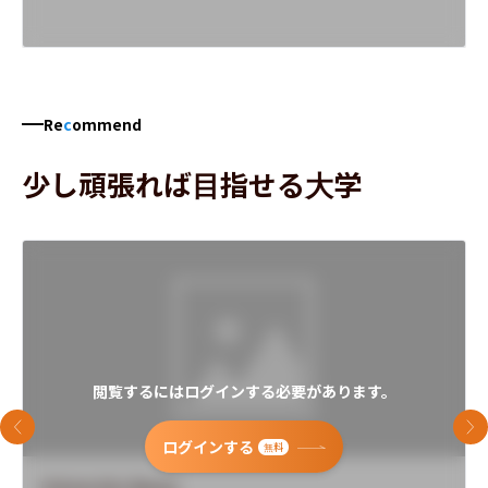
Re
c
ommend
少し頑張れば目指せる大学
閲覧するにはログインする必要があります。
前のスライド
次
ログインする
無料
University Name