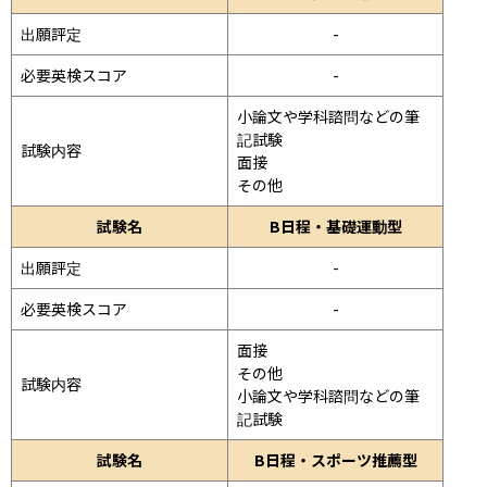
出願評定
-
必要英検スコア
-
小論文や学科諮問などの筆
記試験
試験内容
面接 
その他
試験名
B日程・基礎運動型
出願評定
-
必要英検スコア
-
面接 
その他
試験内容
小論文や学科諮問などの筆
記試験
試験名
B日程・スポーツ推薦型