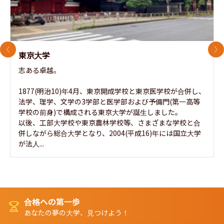
前のスライド
次
東京大学
志ある卓越。

1877(明治10)年4月、東京開成学校と東京医学校が合併し、
法学、理学、文学の3学部と医学部および予備門(第一高等
学校の前身)で構成される東京大学が誕生しました。

以後、工部大学校や東京農林学校等、さまざまな学校と合
併しながら総合大学となり、2004(平成16)年には国立大学
が法人...
合格への第一歩
あなたの夢の大学、見つけよう！