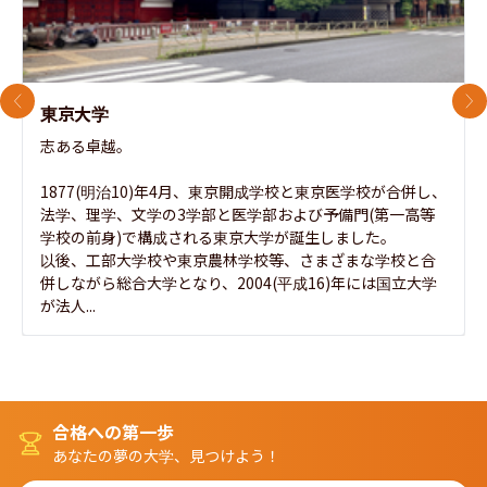
前のスライド
次
東京大学
志ある卓越。

1877(明治10)年4月、東京開成学校と東京医学校が合併し、
法学、理学、文学の3学部と医学部および予備門(第一高等
学校の前身)で構成される東京大学が誕生しました。

以後、工部大学校や東京農林学校等、さまざまな学校と合
併しながら総合大学となり、2004(平成16)年には国立大学
が法人...
合格への第一歩
あなたの夢の大学、見つけよう！