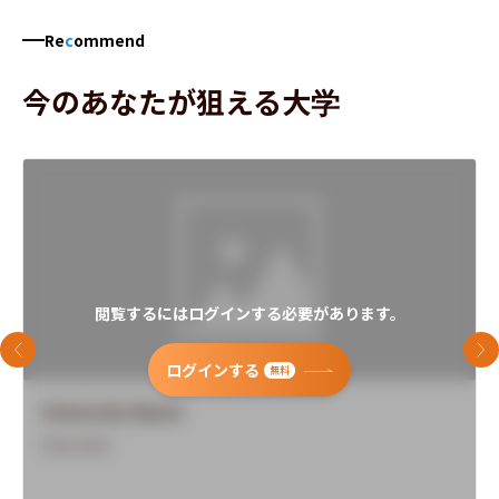
Re
c
ommend
今のあなたが狙える大学
閲覧するにはログインする必要があります。
前のスライド
次
ログインする
無料
University Name
Overview