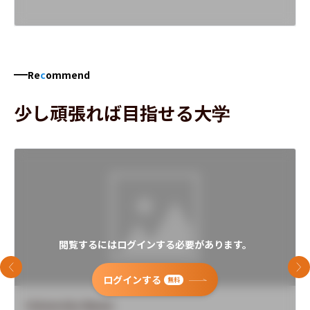
Re
c
ommend
少し頑張れば目指せる大学
閲覧するにはログインする必要があります。
前のスライド
次
ログインする
無料
University Name