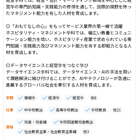
営学の専門的知識・実践能力の修得を通して、国際的視野を持っ
たマネジメント能力を有した人材を育成します。

◎「おもてなしの心」をもってサービス業界の第一線で活躍

ホスピタリティ・マネジメント学科では、幅広い教養とコミュニ
ケーション能力を培い、ホスピタリティ産業で求められている専
門知識・実践能力及びマネジメント能力を有する即戦力となる人
材を育成します。

◎データサイエンスと経営学をつなぐ学び

データサイエンス学科では、データサイエンス・AIの手法を用い
て課題解決に結び付けることができ、AIやテクノロジーが急速に
進展するグローバル社会を牽引する人材を育成します。
学問
情報学
経済学
経営学
他
8
仕事
中学校教諭
高等学校教諭
学校教員
他
21
司書・司書補
学校図書館司書教諭
資格
社会教育主事・社会教育主事補
他
3