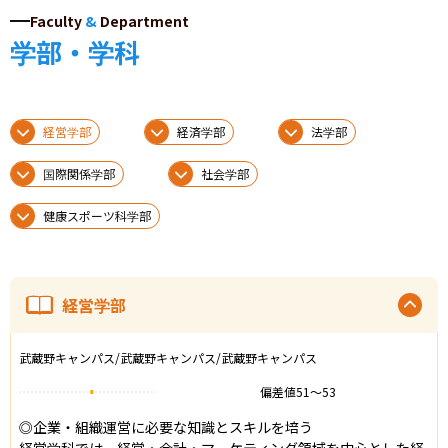
Faculty
&
Department
学部・学科
経営学部
経済学部
法学部
国際関係学部
社会学部
健康スポーツ科学部
経営学部
武蔵野キャンパス/武蔵野キャンパス/武蔵野キャンパス
偏差値
51
〜
53
◎企業・組織運営に必要な知識とスキルを培う

経営学科では、経営・会計・マーケティング領域を中心とした経