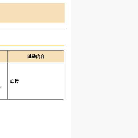
試験内容
面接 
ル