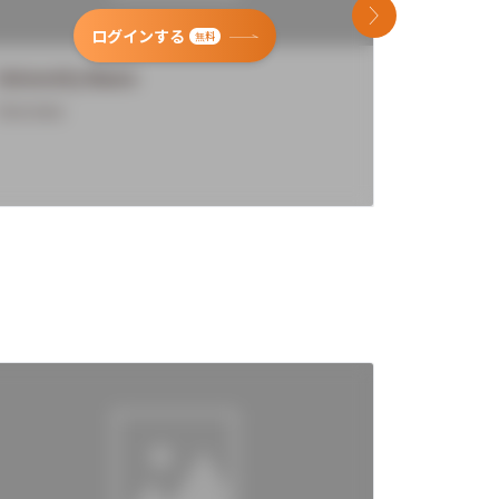
次のスライド
ログインする
無料
University Name
Universi
Overview
Overview