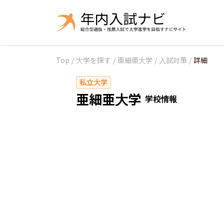
Top
/
大学を探す
/
亜細亜大学
/
入試対策
/
詳細
私立大学
亜細亜大学
学校情報