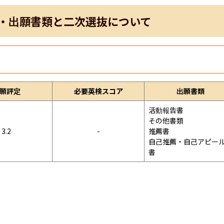
・出願書類と二次選抜について
願評定
必要英検スコア
出願書類
活動報告書

その他書類

3.2
-
推薦書

自己推薦・自己アピー
書