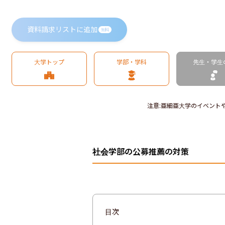
資料請求リストに追加
無料
大学トップ
学部・学科
先生・学生
注意
:
亜細亜大学のイベント
社会学部の公募推薦の対策
目次