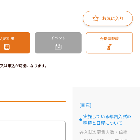
お気に入り
イベント
入試対策
合格体験談
又は申込が可能になります。
[
目次
]
実施している年内入試の
選択中のドット
種類と日程について
各入試の募集人数・倍率