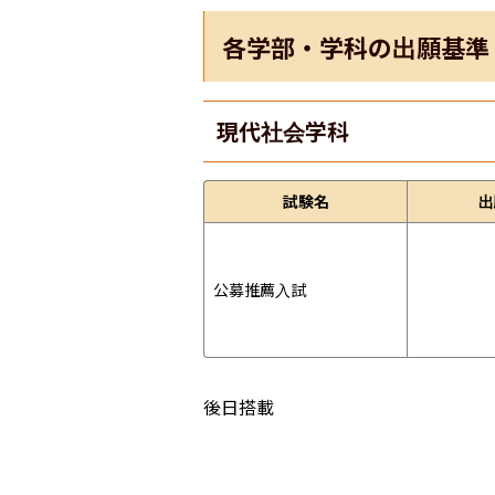
各学部・学科の出願基準
現代社会学科
試験名
出
公募推薦入試
後日搭載