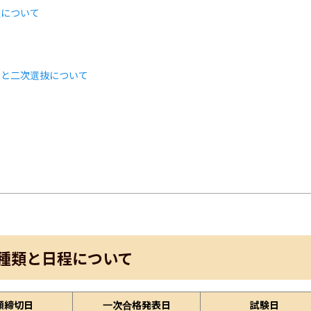
程について
類と二次選抜について
ト
種類と日程について
願締切日
一次合格発表日
試験日