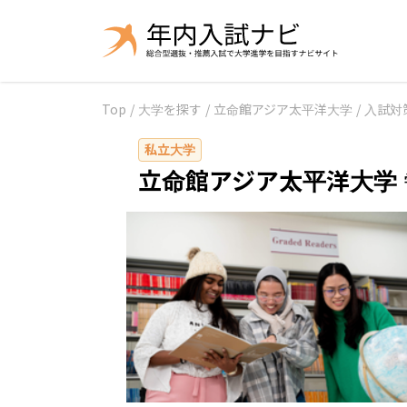
Top
/
大学を探す
/
立命館アジア太平洋大学
/
入試対
私立大学
立命館アジア太平洋大学