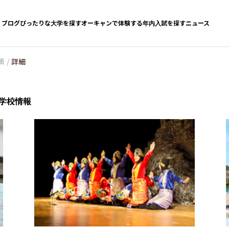
ブログ
ぴったりな大学を探す
オーキャンで体験する
年内入試を探す
ニュース
策
/
詳細
学校情報