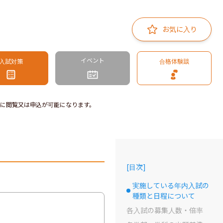
お気に入り
イベント
入試対策
合格体験談
に閲覧又は申込が可能になります。
[
目次
]
実施している年内入試の
選択中のドット
種類と日程について
各入試の募集人数・倍率