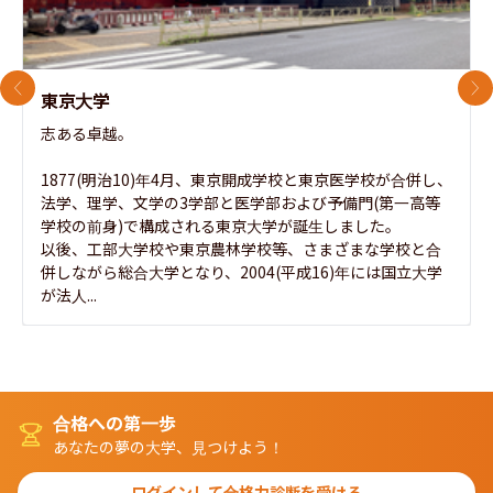
前のスライド
次
東京大学
志ある卓越。

1877(明治10)年4月、東京開成学校と東京医学校が合併し、
法学、理学、文学の3学部と医学部および予備門(第一高等
学校の前身)で構成される東京大学が誕生しました。

以後、工部大学校や東京農林学校等、さまざまな学校と合
併しながら総合大学となり、2004(平成16)年には国立大学
が法人...
合格への第一歩
あなたの夢の大学、見つけよう！
ログインして合格力診断を受ける