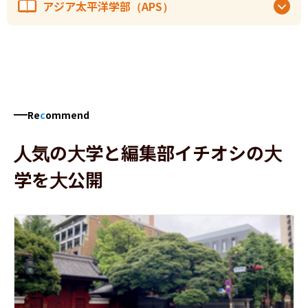
アジア太平洋学部（APS）
Re
c
ommend
人気の大学と編集部イチオシの大
学を大公開