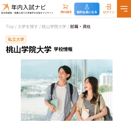
資料請求
無料会員になる
ログイン
Top
/
大学を探す
/
桃山学院大学
/
就職・資格
私立大学
桃山学院大学
学校情報