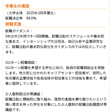
卒業生の進路
（大学全体　2025年3月卒業生）

就職決定率　99.0%
就職支援
就職ガイダンス：

3年次の1年間で4～5回開催。就職活動のスケジュールや基本的
な進め方、インターンシップの活用法、自己分析や企業研究な
ど、就職活動の基本的な部分をガイダンス内ではお伝えしていき
ます。

UIJターン就職相談：

UIJターン就職を希望する学生に向け、独自の就職相談会を実施
します。地方別に分かれたキャリアセンター担当者が、訪問した
地元優良企業情報や各自治体の担当者などの情報を集めて、希望
者に提供しています。

少人数制就活対策講座：

就職活動に積極的に取り組み、理想の進路を勝ち取りたいという
強い意志を持った学生を対象にした少人数制の就職活動徹底対策
講座です。
