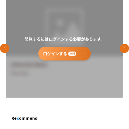
閲覧するにはログインする必要があります。
前のスライド
次
ログインする
無料
University Name
Overview
Re
c
ommend