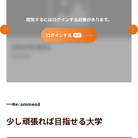
閲覧するにはログインする必要があります。
前のスライド
次
ログインする
無料
University Name
Overview
Re
c
ommend
少し頑張れば目指せる大学