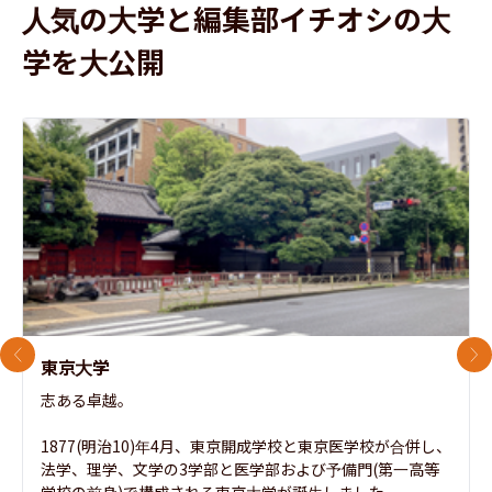
人気の大学と編集部イチオシの大
学を大公開
前のスライド
次
東京大学
志ある卓越。

1877(明治10)年4月、東京開成学校と東京医学校が合併し、
法学、理学、文学の3学部と医学部および予備門(第一高等
学校の前身)で構成される東京大学が誕生しました。
