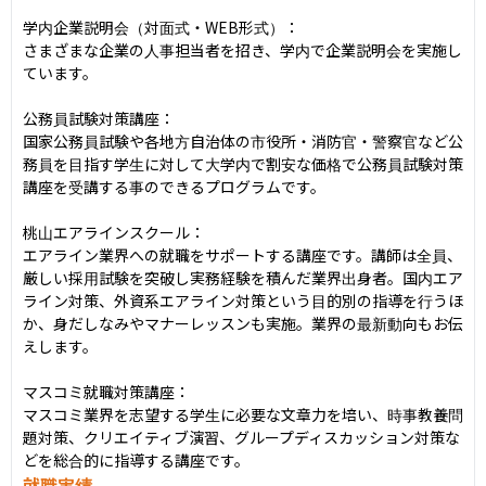
学内企業説明会（対面式・WEB形式）：

さまざまな企業の人事担当者を招き、学内で企業説明会を実施し
ています。

公務員試験対策講座：

国家公務員試験や各地方自治体の市役所・消防官・警察官など公
務員を目指す学生に対して大学内で割安な価格で公務員試験対策
講座を受講する事のできるプログラムです。

桃山エアラインスクール：

エアライン業界への就職をサポートする講座です。講師は全員、
厳しい採用試験を突破し実務経験を積んだ業界出身者。国内エア
ライン対策、外資系エアライン対策という目的別の指導を行うほ
か、身だしなみやマナーレッスンも実施。業界の最新動向もお伝
えします。

マスコミ就職対策講座：

マスコミ業界を志望する学生に必要な文章力を培い、時事教養問
題対策、クリエイティブ演習、グループディスカッション対策な
どを総合的に指導する講座です。
就職実績