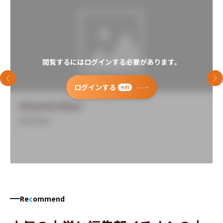
閲覧するにはログインする必要があります。
前のスライド
次
ログインする
無料
University Name
Overview
Re
c
ommend