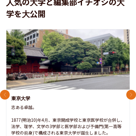
人気の大学と編集部イチオシの大
学を大公開
前のスライド
次
東京大学
志ある卓越。

1877(明治10)年4月、東京開成学校と東京医学校が合併し、
法学、理学、文学の3学部と医学部および予備門(第一高等
学校の前身)で構成される東京大学が誕生しました。
