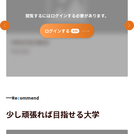
閲覧するにはログインする必要があります。
前のスライド
次
ログインする
無料
University Name
Overview
Re
c
ommend
少し頑張れば目指せる大学