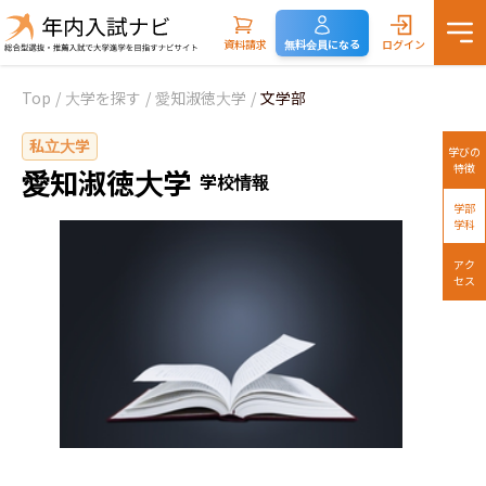
資料請求
無料会員になる
ログイン
Top
/
大学を探す
/
愛知淑徳大学
/
文学部
私立大学
学びの
特徴
愛知淑徳大学
学校情報
学部
学科
アク
セス