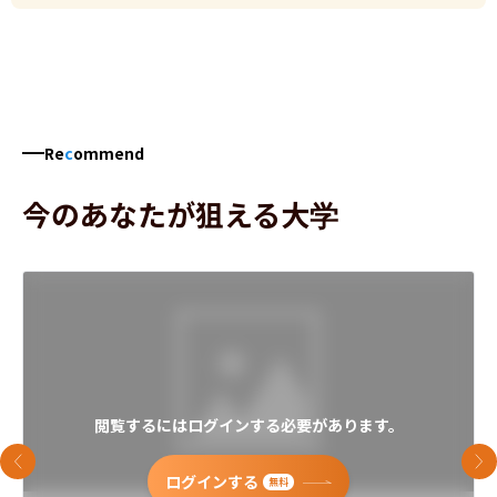
Re
c
ommend
今のあなたが狙える大学
閲覧するにはログインする必要があります。
前のスライド
次
ログインする
無料