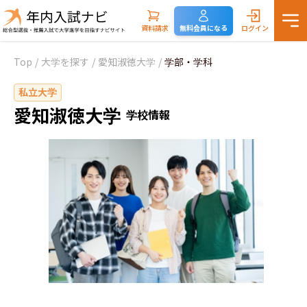
資料請求
無料会員になる
ログイン
Top
/
大学を探す
/
愛知淑徳大学
/
学部・学科
私立大学
愛知淑徳大学
学校情報