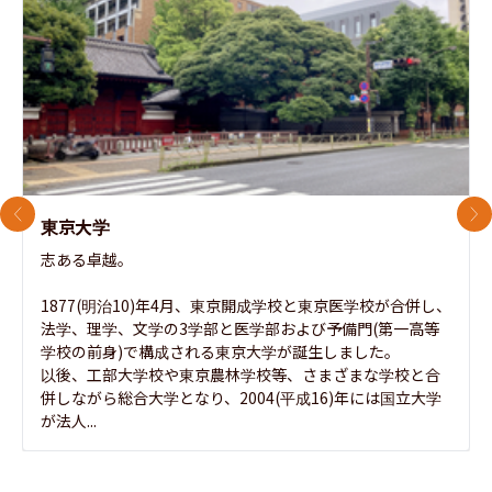
前のスライド
次
東京大学
志ある卓越。

1877(明治10)年4月、東京開成学校と東京医学校が合併し、
法学、理学、文学の3学部と医学部および予備門(第一高等
学校の前身)で構成される東京大学が誕生しました。

以後、工部大学校や東京農林学校等、さまざまな学校と合
併しながら総合大学となり、2004(平成16)年には国立大学
が法人...