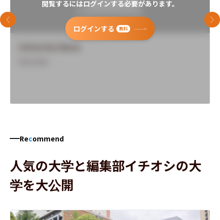
閲覧するにはログインする必要があります。
前のスライド
次
ログインする
無料
University Name
Overview
Re
c
ommend
人気の大学と編集部イチオシの大
学を大公開