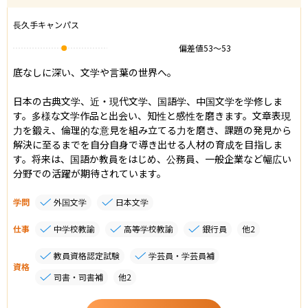
長久手キャンパス
偏差値
53
〜
53
底なしに深い、文学や言葉の世界へ。

日本の古典文学、近・現代文学、国語学、中国文学を学修しま
す。多様な文学作品と出会い、知性と感性を磨きます。文章表現
力を鍛え、倫理的な意見を組み立てる力を磨き、課題の発見から
解決に至るまでを自分自身で導き出せる人材の育成を目指しま
す。将来は、国語か教員をはじめ、公務員、一般企業など幅広い
分野での活躍が期待されています。
学問
外国文学
日本文学
仕事
中学校教諭
高等学校教諭
銀行員
他
2
教員資格認定試験
学芸員・学芸員補
資格
司書・司書補
他
2