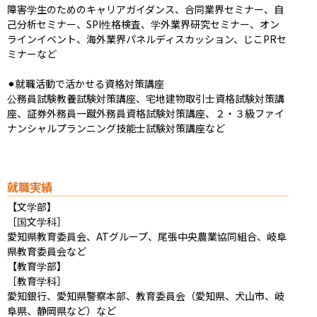
障害学生のためのキャリアガイダンス、合同業界セミナー、自
己分析セミナー、SPI性格検査、学外業界研究セミナー、オン
ラインイベント、海外業界パネルディスカッション、じこPRセ
ミナーなど

⚫︎就職活動で活かせる資格対策講座

公務員試験教養試験対策講座、宅地建物取引士資格試験対策講
座、証券外務員一蹴外務員資格試験対策講座、２・３級ファイ
ナンシャルプランニング技能士試験対策講座など
就職実績
【文学部】

［国文学科］

愛知県教育委員会、ATグループ、尾張中央農業協同組合、岐阜
県教育委員会など

【教育学部】

［教育学科］

愛知銀行、愛知県警察本部、教育委員会（愛知県、犬山市、岐
阜県、静岡県など）など
