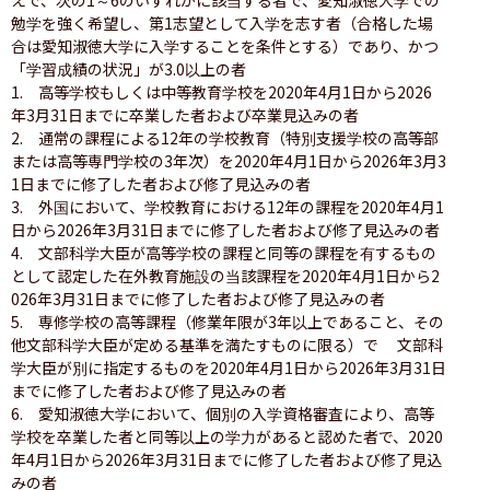
勉学を強く希望し、第1志望として入学を志す者（合格した場
合は愛知淑徳大学に入学することを条件とする）であり、かつ
「学習成績の状況」が3.0以上の者

1.　高等学校もしくは中等教育学校を2020年4月1日から2026
年3月31日までに卒業した者および卒業見込みの者

2.　通常の課程による12年の学校教育（特別支援学校の高等部
または高等専門学校の3年次）を2020年4月1日から2026年3月3
1日までに修了した者および修了見込みの者

3.　外国において、学校教育における12年の課程を2020年4月1
日から2026年3月31日までに修了した者および修了見込みの者

4.　文部科学大臣が高等学校の課程と同等の課程を有するもの
として認定した在外教育施設の当該課程を2020年4月1日から2
026年3月31日までに修了した者および修了見込みの者

5.　専修学校の高等課程（修業年限が3年以上であること、その
他文部科学大臣が定める基準を満たすものに限る）で　 文部科
学大臣が別に指定するものを2020年4月1日から2026年3月31日
までに修了した者および修了見込みの者

6.　愛知淑徳大学において、個別の入学資格審査により、高等
学校を卒業した者と同等以上の学力があると認めた者で、2020
年4月1日から2026年3月31日までに修了した者および修了見込
みの者
