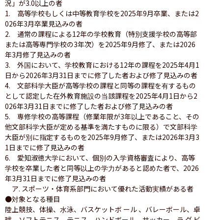
況」が3.0以上の者

1.　高等学校もしくは中等教育学校を2025年9月卒業、または2
026年3月卒業見込みの者

2.　通常の課程による12年の学校教育（特別支援学校の高等部
または高等専門学校の3年次）を2025年9月修了、または2026
年3月修了見込みの者

3.　外国において、学校教育における12年の課程を2025年4月1
日から2026年3月31日までに修了した者および修了見込みの者

4.　文部科学大臣が高等学校の課程と同等の課程を有するもの
として認定した在外教育施設の当該課程を2025年4月1日から2
026年3月31日までに修了した者および修了見込みの者

5.　専修学校の高等課程（修業年限が3年以上であること、その
他文部科学大臣が定める基準を満たすものに限る）で文部科学
大臣が別に指定するものを2025年9月修了、または2026年3月3
1日までに修了見込みの者

6.　愛知淑徳大学において、個別の入学資格審査により、高等
学校を卒業した者と同等以上の学力があると認めた者で、2026
年3月31日までに修了見込みの者

　ア. スポーツ・体育系部門において優れた活動実績がある者

●対象となる種目

陸上競技、体操、水泳、バスケットボ ール 、バレーボール、卓
球、ソフトテニス、テニス、ハンドボール、サッカー、ラ グ ビ 