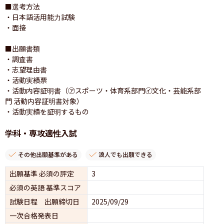
■選考方法

・日本語活用能力試験

・面接

■出願書類

・調査書

・志望理由書

・活動実績票

・活動内容証明書（㋐スポーツ・体育系部門㋑文化・芸能系部
門 活動内容証明書対象）

・活動実績を証明するもの
学科・専攻適性入試
その他出願基準がある
浪人でも出願できる
出願基準 必須の評定
3
必須の英語 基準スコア
試験日程 出願締切日
2025/09/29
一次合格発表日