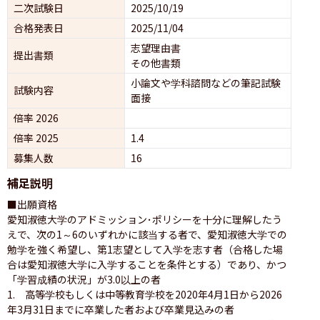
二次試験日
2025/10/19
合格発表日
2025/11/04
志望理由書
提出書類
その他書類
小論文や学科諮問などの筆記試験
試験内容
面接 
倍率 2026
倍率 2025
1.4
募集人数
16
補足説明
■出願資格

愛知淑徳大学のアドミッション･ポリシーを十分に理解したう
えで、次の1～6のいずれかに該当する者で、愛知淑徳大学での
勉学を強く希望し、第1志望として入学を志す者（合格した場
合は愛知淑徳大学に入学することを条件とする）であり、かつ
「学習成績の状況」が3.0以上の者

1.　高等学校もしくは中等教育学校を2020年4月1日から2026
年3月31日までに卒業した者および卒業見込みの者
