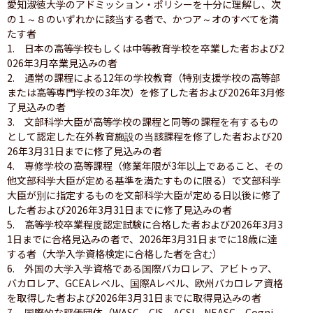
愛知淑徳大学のアドミッション・ポリシーを十分に理解し、次
の１～８のいずれかに該当する者で、かつア～オのすべてを満
たす者 

1.　日本の高等学校もしくは中等教育学校を卒業した者および2
026年3月卒業見込みの者

2.　通常の課程による12年の学校教育（特別支援学校の高等部
または高等専門学校の3年次）を修了した者および2026年3月修
了見込みの者

3.　文部科学大臣が高等学校の課程と同等の課程を有するもの
として認定した在外教育施設の当該課程を修了した者および20
26年3月31日までに修了見込みの者

4.　専修学校の高等課程（修業年限が3年以上であること、その
他文部科学大臣が定める基準を満たすものに限る）で文部科学
大臣が別に指定するものを文部科学大臣が定める日以後に修了
した者および2026年3月31日までに修了見込みの者

5.　高等学校卒業程度認定試験に合格した者および2026年3月3
1日までに合格見込みの者で、2026年3月31日までに18歳に達
する者（大学入学資格検定に合格した者を含む）

6.　外国の大学入学資格である国際バカロレア、アビトゥア、
バカロレア、GCEAレベル、国際Aレベル、欧州バカロレア資格
を取得した者および2026年3月31日までに取得見込みの者

7.　国際的な評価団体（WASC、CIS、ACSI、NEASC、Cogni