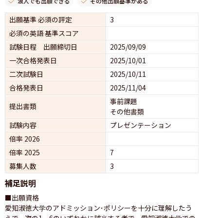
浪人でも出願できる
その他出願基準がある
出願基準 必須の評定
3
必須の英語 基準スコア
試験日程 出願締切日
2025/09/09
一次合格発表日
2025/10/01
二次試験日
2025/10/11
合格発表日
2025/11/04
事前課題
提出書類
その他書類
試験内容
プレゼンテーション 
倍率 2026
倍率 2025
7
募集人数
3
補足説明
■出願資格

愛知淑徳大学のアドミッション･ポリシーを十分に理解したう
えで、次の1～6のいずれかに該当する者で、愛知淑徳大学での