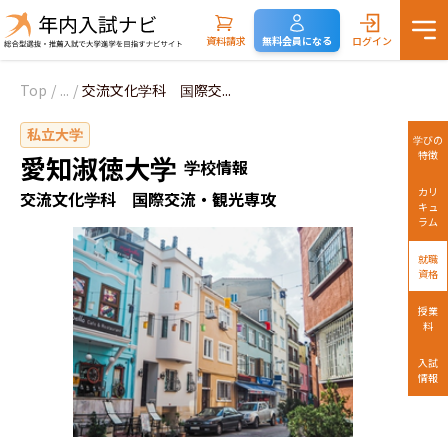
資料請求
無料会員になる
ログイン
Top
/
...
/
交流文化学科 国際交...
私立大学
学びの
特徴
愛知淑徳大学
学校情報
カリ
交流文化学科 国際交流・観光専攻
キュ
ラム
就職
資格
授業
料
入試
情報