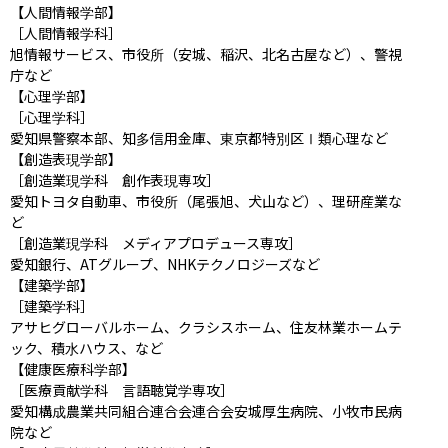
【人間情報学部】

［人間情報学科］

旭情報サービス、市役所（安城、稲沢、北名古屋など）、警視
庁など

【心理学部】

［心理学科］

愛知県警察本部、知多信用金庫、東京都特別区Ⅰ類心理など

【創造表現学部】

［創造業現学科　創作表現専攻］

愛知トヨタ自動車、市役所（尾張旭、犬山など）、理研産業な
ど

［創造業現学科　メディアプロデュース専攻］

愛知銀行、ATグループ、NHKテクノロジーズなど

【建築学部】

［建築学科］

アサヒグローバルホーム、クラシスホーム、住友林業ホームテ
ック、積水ハウス、など

【健康医療科学部】

［医療貢献学科　言語聴覚学専攻］

愛知構成農業共同組合連合会連合会安城厚生病院、小牧市民病
院など
