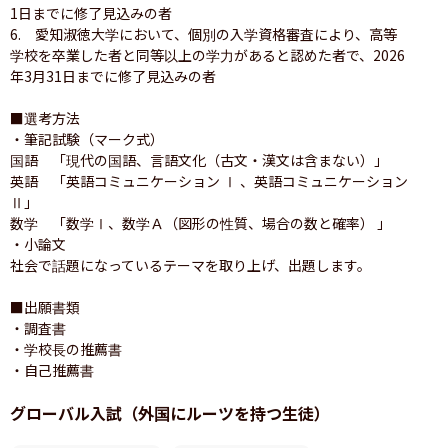
1日までに修了見込みの者

6.　愛知淑徳大学において、個別の入学資格審査により、高等
学校を卒業した者と同等以上の学力があると認めた者で、2026
年3月31日までに修了見込みの者

■選考方法

・筆記試験（マーク式）

国語　「現代の国語、言語文化（古文・漢文は含まない）」

英語　「英語コミュニケーション Ⅰ 、英語コミュニケーション 
Ⅱ」

数学　「数学Ⅰ、数学Ａ（図形の性質、場合の数と確率） 」

・小論文

社会で話題になっているテーマを取り上げ、出題します。

■出願書類

・調査書

・学校長の推薦書

・自己推薦書
グローバル入試（外国にルーツを持つ生徒）