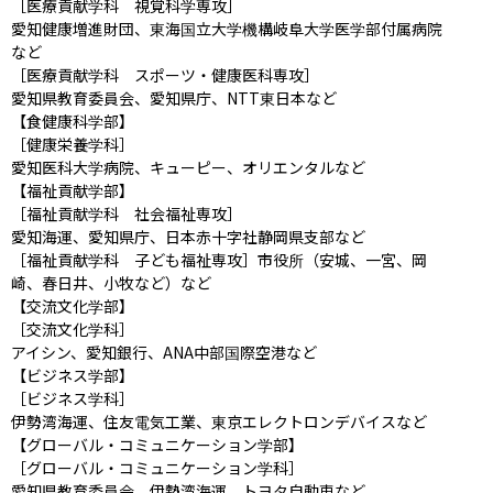
［医療貢献学科　視覚科学専攻］

愛知健康増進財団、東海国立大学機構岐阜大学医学部付属病院
など

［医療貢献学科　スポーツ・健康医科専攻］

愛知県教育委員会、愛知県庁、NTT東日本など

【食健康科学部】

［健康栄養学科］

愛知医科大学病院、キューピー、オリエンタルなど

【福祉貢献学部】

［福祉貢献学科　社会福祉専攻］

愛知海運、愛知県庁、日本赤十字社静岡県支部など

［福祉貢献学科　子ども福祉専攻］市役所（安城、一宮、岡
崎、春日井、小牧など）など

【交流文化学部】

［交流文化学科］

アイシン、愛知銀行、ANA中部国際空港など

【ビジネス学部】

［ビジネス学科］

伊勢湾海運、住友電気工業、東京エレクトロンデバイスなど

【グローバル・コミュニケーション学部】

［グローバル・コミュニケーション学科］

愛知県教育委員会、伊勢湾海運、トヨタ自動車など