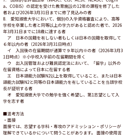
a、COBIS）の認定を受けた教育施設の12年の課程を修了した
者および2026年3月31日までに修了見込みの者

8.　愛知淑徳大学において、個別の入学資格審査により、高等
学校を卒業した者と同等以上の学力があると認めた者で、2026
年3月31日までに18歳に達する者 

　ア　日本の国籍を有しない者もしくは日本の国籍を取得して
６年以内の者（2026年3月31日時点） 

　イ　入国後の在留期間が通算で９年以内※の者（2026年3月3
1日時点）※小学校入学前の在留期間を除く

　ウ　出入国管理および難民認定法において、「留学」以外の
在留資格によって日本に在留する者 

　エ　日本語能力試験N2以上を取得していること、または日本
語能力試験N2と同等の日本語能力を有していることを当該学校
長が証明する者

　オ　愛知淑徳大学での勉学を強く希望し、第1志望として入
学を志す者 

■選考方法

・面接

面接では、志望する学科・専攻のアドミッション・ポリシーが
理解できているかについて問うことがあります。 面接の使用言