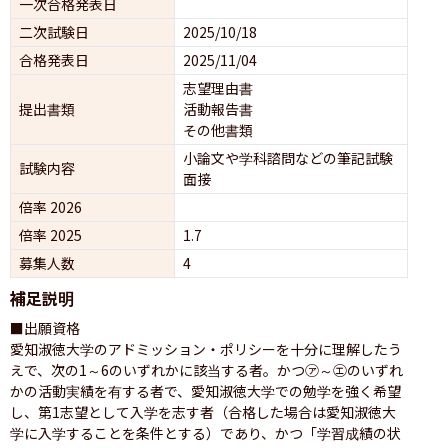
一次合格発表日
二次試験日
2025/10/18
合格発表日
2025/11/04
志望理由書
提出書類
活動報告書
その他書類
小論文や学科諮問などの筆記試験
試験内容
面接 
倍率 2026
倍率 2025
1.7
募集人数
4
補足説明
■出願資格

愛知淑徳大学のアドミッション・ポリシーを十分に理解したう
えで、次の1～6のいずれかに該当する者。かつ㋐～㋓のいずれ
かの活動実績を有する者で、愛知淑徳大学での勉学を強く希望
し、第1志望として入学を志す者（合格した場合は愛知淑徳大
学に入学することを条件とする）であり、かつ「学習成績の状