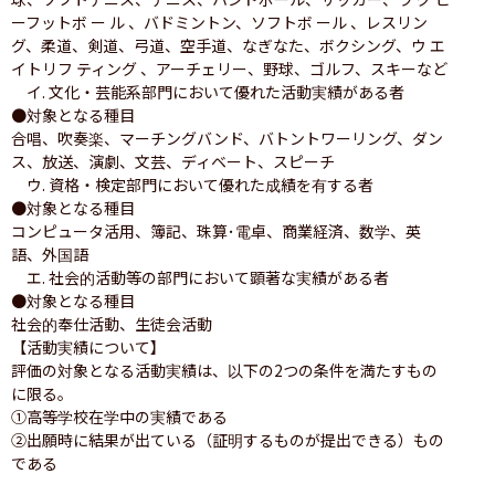
ーフットボ ー ル 、バドミントン、ソフトボ ール 、レスリン
グ、柔道、剣道、弓道、空手道、なぎなた、ボクシング、ウ エ 
イトリフ ティング 、アーチェリー、野球、ゴルフ、スキーなど

　イ. 文化・芸能系部門において優れた活動実績がある者

●対象となる種目

合唱、吹奏楽、マーチングバンド、バトントワーリング、ダン
ス、放送、演劇、文芸、ディベート、スピーチ

　ウ. 資格・検定部門において優れた成績を有する者

●対象となる種目

コンピュータ活用、簿記、珠算･電卓、商業経済、数学、英
語、外国語

　エ. 社会的活動等の部門において顕著な実績がある者

●対象となる種目

社会的奉仕活動、生徒会活動

【活動実績について】

評価の対象となる活動実績は、以下の2つの条件を満たすもの
に限る。

①高等学校在学中の実績である

②出願時に結果が出ている（証明するものが提出できる）もの
である
