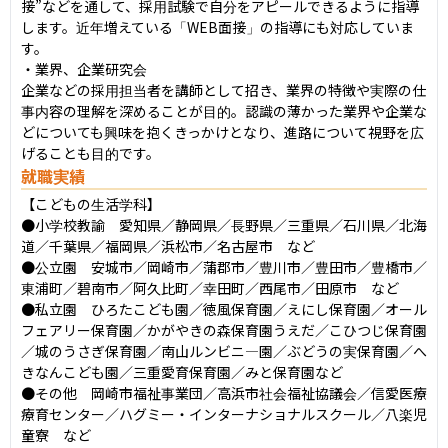
接”などを通して、採用試験で自分をアピールできるように指導
します。近年増えている「WEB面接」の指導にも対応していま
す。

・業界、企業研究会

企業などの採用担当者を講師として招き、業界の特徴や実際の仕
事内容の理解を深めることが目的。認識の薄かった業界や企業な
どについても興味を抱くきっかけとなり、進路について視野を広
げることも目的です。
就職実績
【こどもの生活学科】

●小学校教諭　愛知県／静岡県／長野県／三重県／石川県／北海
道／千葉県／福岡県／浜松市／名古屋市　など

●公立園　安城市／岡崎市／蒲郡市／豊川市／豊田市／豊橋市／
東浦町／碧南市／阿久比町／幸田町／西尾市／田原市　など

●私立園　ひろたこども園／徳風保育園／えにし保育園／オール
フェアリー保育園／かがやきの森保育園うえだ／こひつじ保育園
／城のうさぎ保育園／南山ルンビニ―園／ぶどうの実保育園／へ
きなんこども園／三重愛育保育園／みと保育園など

●その他　岡崎市福祉事業団／高浜市社会福祉協議会／信愛医療
療育センター／ハグミー・インターナショナルスクール／八楽児
童寮　など