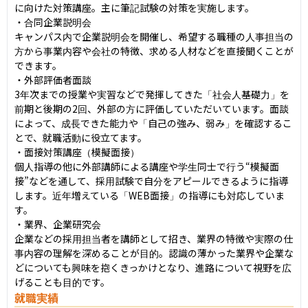
に向けた対策講座。主に筆記試験の対策を実施します。

・合同企業説明会

キャンパス内で企業説明会を開催し、希望する職種の人事担当の
方から事業内容や会社の特徴、求める人材などを直接聞くことが
できます。

・外部評価者面談

3年次までの授業や実習などで発揮してきた「社会人基礎力」を
前期と後期の2回、外部の方に評価していただいています。面談
によって、成長できた能力や「自己の強み、弱み」を確認するこ
とで、就職活動に役立てます。

・面接対策講座（模擬面接）

個人指導の他に外部講師による講座や学生同士で行う“模擬面
接”などを通して、採用試験で自分をアピールできるように指導
します。近年増えている「WEB面接」の指導にも対応していま
す。

・業界、企業研究会

企業などの採用担当者を講師として招き、業界の特徴や実際の仕
事内容の理解を深めることが目的。認識の薄かった業界や企業な
どについても興味を抱くきっかけとなり、進路について視野を広
げることも目的です。
就職実績