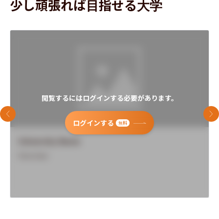
少し頑張れば目指せる大学
閲覧するにはログインする必要があります。
前のスライド
次
ログインする
無料
University Name
Overview