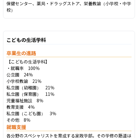
保健センター、薬局・ドラッグストア、栄養教諭（小学校・中学
校）
こどもの生活学科
卒業生の進路
【こどもの生活学科】

・就職率　100％

公立園　24％

小学校教諭　21％

私立園（幼稚園）　21％

私立園（保育園）　11％

児童福祉施設　8％

教育支援　4％

私立園（こども園）　3％

その他　8％
就職支援
各分野のスペシャリストを育成する家政学部。その学修の筋道は