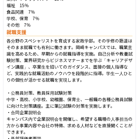
福祉　15％

食品関連　7％

学校、保育　7％

その他　7％
就職支援
各分野のスペシャリストを育成する家政学部。その学修の筋道は
そのまま就職でも有利に働きます。岡崎キャンパスでは、職業意
識を高めるため、早期からの就職指導を実施。自己分析や教養試
験対策、業界研究からビジネスマナーまでを学ぶ「キャリアデザ
イン講座」、卒業生を招いてのガイダンス、面接の個人指導な
ど、実践的な就職活動のノウハウを段階的に指導。学生一人ひと
りの個性が活かせる就職を実現します。

・公務員対策、教員採用試験対策

中学・高校、小学校、幼稚園、保育士、一般職の各種公務員試験
に向けた対策講座。主に筆記試験の対策を実施します。

・合同企業説明会

キャンパス内で企業説明会を開催し、希望する職種の人事担当の
方から事業内容や会社の特徴、求める人材などを直接聞くことが
できます。

・外部評価者面談
