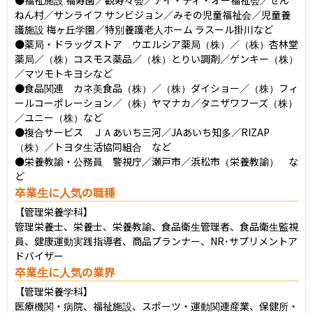
ねん村／サンライフ サンビジョン／みその児童福祉会／児童養
護施設 梅ヶ丘学園／特別養護老人ホーム ラスール掛川など

●薬局・ドラッグストア　ウエルシア薬局（株）／（株）杏林堂
薬局／（株）コスモス薬品／（株）とりい調剤／ゲンキー（株）
／マツモトキヨシなど

●食品関連　カネ美食品（株）／（株）ダイショー／（株）フィ
ールコーポレーション／（株）ヤマナカ／タニザワフーズ（株）
／ユニー（株）など

●複合サービス　ＪＡあいち三河／JAあいち知多／RIZAP
（株）／トヨタ生活協同組合　など

●栄養教諭・公務員　警視庁／瀬戸市／浜松市（栄養教諭）　な
ど
卒業生に人気の職種
【管理栄養学科】

管理栄養士、栄養士、栄養教諭、食品衛生管理者、食品衛生監視
員、健康運動実践指導者、商品プランナー、NR･サプリメントア
ドバイザー
卒業生に人気の業界
【管理栄養学科】

医療機関・病院、福祉施設、スポーツ・運動関連産業、保健所・