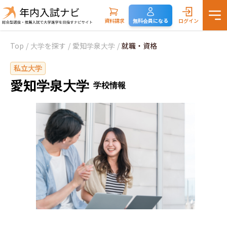
資料請求
無料会員になる
ログイン
Top
/
大学を探す
/
愛知学泉大学
/
就職・資格
私立大学
愛知学泉大学
学校情報