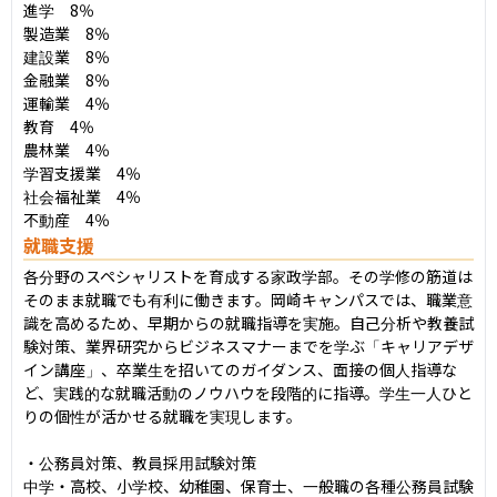
進学　8％

製造業　8％

建設業　8％

金融業　8％

運輸業　4％

教育　4％

農林業　4％

学習支援業　4％

社会福祉業　4％

不動産　4％
就職支援
各分野のスペシャリストを育成する家政学部。その学修の筋道は
そのまま就職でも有利に働きます。岡崎キャンパスでは、職業意
識を高めるため、早期からの就職指導を実施。自己分析や教養試
験対策、業界研究からビジネスマナーまでを学ぶ「キャリアデザ
イン講座」、卒業生を招いてのガイダンス、面接の個人指導な
ど、実践的な就職活動のノウハウを段階的に指導。学生一人ひと
りの個性が活かせる就職を実現します。

・公務員対策、教員採用試験対策

中学・高校、小学校、幼稚園、保育士、一般職の各種公務員試験