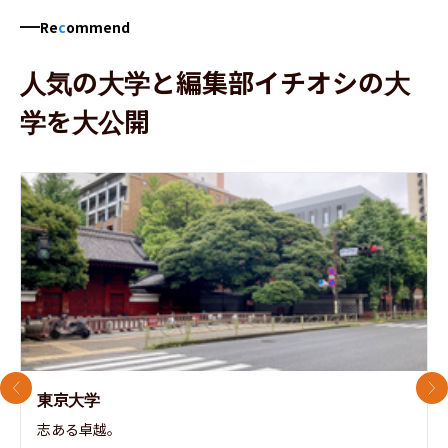
Re
c
ommend
人気の大学と編集部イチオシの大
学を大公開
前のスライド
次
東京大学
志ある卓越。
