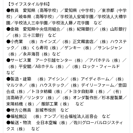
【ライフスタイル学科】

●教員　愛知県（高等学校）／愛知県（中学校）／東京都（中学
校）／岐阜県（高等学校）／学校法人安城学園／学校法人大橋学
園／学校法人三幸学園／学校法人藤ノ花学園　など

●金融　愛知県中央信用組合／（株）紀陽銀行／（株）山形銀行
／（株）三十三銀行　など

●小売業　（株）カインズ／（株）正文館書店／（株）ハウステ
ック／（株）くら寿司（株）／ゲンキー（株）／サンレジャン
（株）／永井海苔（株）など

●サービス業　アーク引越センター（株）／アパホテル（株）／
（株）平安閣／ABホテル（株）／（株）ロック・フィールド　
など

●製造・建築　（株）アイシン／（株）アイディホーム／（株）
マルツネ／（株）ハウステック／（株）デイリーファーム／豊田
合成（株）／トヨタ紡織（株）／トヨタ自動車（ 株）／（有）
清高硝子／リンタツ（株）／（株）オンダ製作所／杉本屋製菓／
東陽精機（ 株）／ 服部工業（ 株）　など

●地方公務員　新城市役所　など

●福祉施設　（株）ナンブ／社会福祉法人巡音会　など

●輸送・物流 　全日本空輸（株）／佐川グローバルロジスティ
クス（株）　など