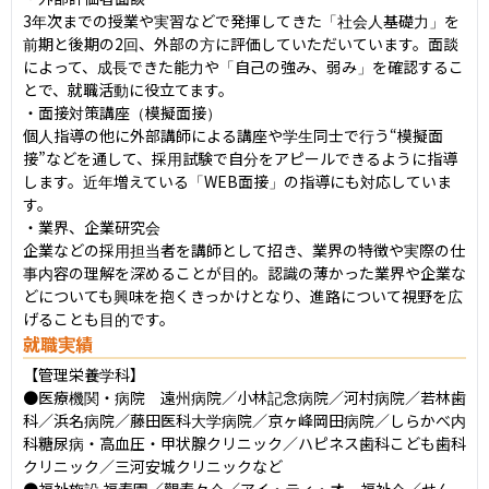
3年次までの授業や実習などで発揮してきた「社会人基礎力」を
前期と後期の2回、外部の方に評価していただいています。面談
によって、成長できた能力や「自己の強み、弱み」を確認するこ
とで、就職活動に役立てます。

・面接対策講座（模擬面接）

個人指導の他に外部講師による講座や学生同士で行う“模擬面
接”などを通して、採用試験で自分をアピールできるように指導
します。近年増えている「WEB面接」の指導にも対応していま
す。

・業界、企業研究会

企業などの採用担当者を講師として招き、業界の特徴や実際の仕
事内容の理解を深めることが目的。認識の薄かった業界や企業な
どについても興味を抱くきっかけとなり、進路について視野を広
げることも目的です。
就職実績
【管理栄養学科】

●医療機関・病院　遠州病院／小林記念病院／河村病院／若林歯
科／浜名病院／藤田医科大学病院／京ヶ峰岡田病院／しらかべ内
科糖尿病・高血圧・甲状腺クリニック／ハピネス歯科こども歯科
クリニック／三河安城クリニックなど

●福祉施設 福寿園／觀寿々会／アイ・ティ・オー福祉会／せん