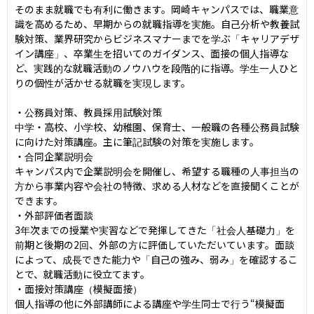
そのまま就職でも有利に働きます。岡崎キャンパスでは、職業意
識を高めるため、早期からの就職指導を実施。自己分析や教養試
験対策、業界研究からビジネスマナーまでを学ぶ「キャリアデザ
イン講座」、卒業生を招いてのガイダンス、面接の個人指導な
ど、実践的な就職活動のノウハウを段階的に指導。学生一人ひと
りの個性が活かせる就職を実現します。

・公務員対策、教員採用試験対策

中学・高校、小学校、幼稚園、保育士、一般職の各種公務員試験
に向けた対策講座。主に筆記試験の対策を実施します。

・合同企業説明会

キャンパス内で企業説明会を開催し、希望する職種の人事担当の
方から事業内容や会社の特徴、求める人材などを直接聞くことが
できます。

・外部評価者面談

3年次までの授業や実習などで発揮してきた「社会人基礎力」を
前期と後期の2回、外部の方に評価していただいています。面談
によって、成長できた能力や「自己の強み、弱み」を確認するこ
とで、就職活動に役立てます。

・面接対策講座（模擬面接）

個人指導の他に外部講師による講座や学生同士で行う“模擬面