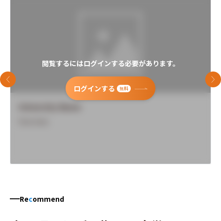
閲覧するにはログインする必要があります。
前のスライド
次
ログインする
無料
University Name
Overview
Re
c
ommend